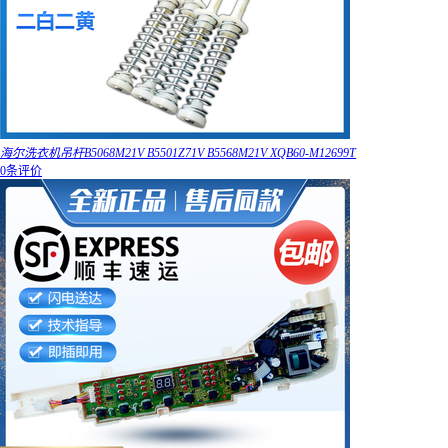
海尔洗衣机吊杆B5068M21V B5501Z71V B5568M21V XQB60-M12699T
0条评价