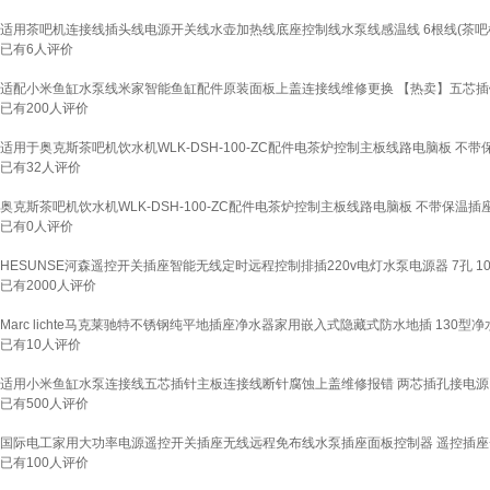
适用茶吧机连接线插头线电源开关线水壶加热线底座控制线水泵线感温线 6根线(茶吧
已有
6
人评价
适配小米鱼缸水泵线米家智能鱼缸配件原装面板上盖连接线维修更换 【热卖】五芯插
已有
200
人评价
适用于奥克斯茶吧机饮水机WLK-DSH-100-ZC配件电茶炉控制主板线路电脑板 不带
已有
32
人评价
奥克斯茶吧机饮水机WLK-DSH-100-ZC配件电茶炉控制主板线路电脑板 不带保温插
已有
0
人评价
HESUNSE河森遥控开关插座智能无线定时远程控制排插220v电灯水泵电源器 7孔 1
已有
2000
人评价
Marc lichte马克莱驰特不锈钢纯平地插座净水器家用嵌入式隐藏式防水地插 130
已有
10
人评价
适用小米鱼缸水泵连接线五芯插针主板连接线断针腐蚀上盖维修报错 两芯插孔接电源
已有
500
人评价
国际电工家用大功率电源遥控开关插座无线远程免布线水泵插座面板控制器 遥控插座+
已有
100
人评价