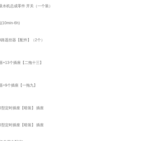
吸水机总成零件 开关（一个装）
min-6h)
0路遥控器【配件】（2个）
器+13个插座【二拖十三】
器+9个插座【一拖九】
6型定时插座【暗装】 插座
6型定时插座【暗装】 插座