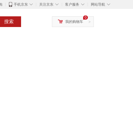
◇
◇
◇
◇
购
手机京东
关注京东
客户服务
网站导航
0
搜索
我的购物车
>