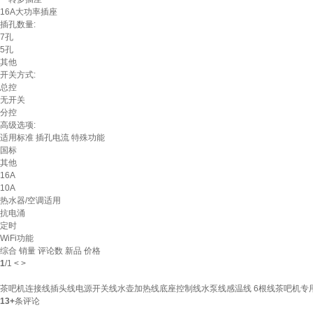
16A大功率插座
插孔数量:
7孔
5孔
其他
开关方式:
总控
无开关
分控
高级选项:
适用标准
插孔电流
特殊功能
国标
其他
16A
10A
热水器/空调适用
抗电涌
定时
WiFi功能
综合
销量
评论数
新品
价格
1
/
1
<
>
茶吧机连接线插头线电源开关线水壶加热线底座控制线水泵线感温线 6根线茶吧机专
13+
条评论