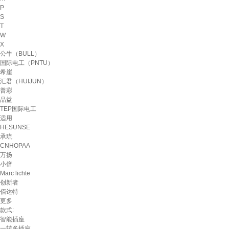
P
S
T
W
X
公牛（BULL）
国际电工（PNTU）
希崖
汇君（HUIJUN）
普彩
品益
TEP国际电工
适用
HESUNSE
承琉
CNHOPAA
万扬
小倍
Marc lichte
创新者
佰达特
更多
款式:
智能插座
一转多插座