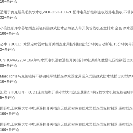
10+
条评论
适用于奥克斯茶吧机饮水机WLK-DSH-100-ZC配件电茶炉控制主板线路电脑板 不带
32+
条评论
小倍隐形净水器地插座铺瓷砖隐藏式防水超薄嵌入带开关管线机茶室排水 金色 净水器
100+
条评论
公牛（BULL）水泵定时器时控开关插座家用控制机械式分钟关自动断电 15分钟关带
2+
条评论
CNHOPAA220V 10A单相水泵电机远程遥控开关倒计时电源关闭数显电压控制器 220
88+
条评论
Marc lichte马克莱驰特不锈钢纯平地插座净水器家用嵌入式隐藏式防水地插 130
10+
条评论
汇君（HUIJUN）KCD1迷你船型开关小型大电流金属带灯4脚2档饮水机翘板按钮6脚
5+
条评论
国际电工家用大功率电源遥控开关插座无线远程免布线水泵插座面板控制器 遥控插座+
100+
条评论
国际电工家用大功率电源遥控开关插座无线远程免布线水泵插座面板控制器 遥控插座+
100+
条评论