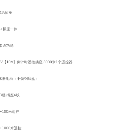
保温插座
+插座一体
常通功能
V【10A】倒计时遥控插座 3000米1个遥控器
型净水器地插（不锈钢底盒）
3档 插座4线
100米遥控
1000米遥控