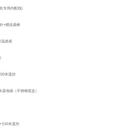
机专用内配线)
针+赠送撬棒
保温插座
座
000米遥控
型净水器地插（不锈钢底盒）
100米遥控