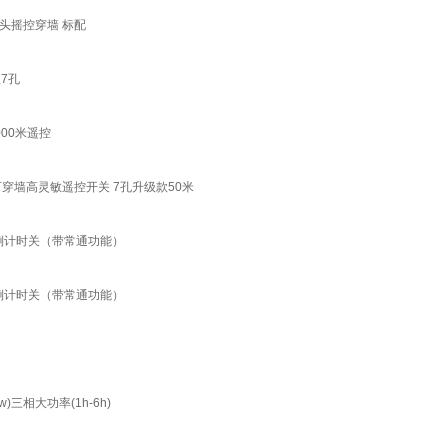
插头摇控穿墙 标配
7孔
000米遥控
穿墙高灵敏遥控开关 7孔升级款50米
钟倒计时关（带常通功能）
钟倒计时关（带常通功能）
三相大功率(1h-6h)