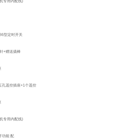
机专用内配线)
86型定时开关
针+赠送撬棒
座
五孔遥控插座+1个遥控
座
机专用内配线)
开功能 配