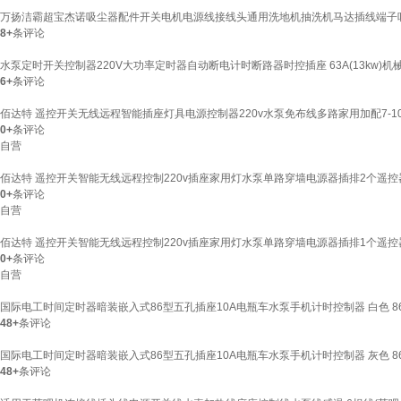
万扬洁霸超宝杰诺吸尘器配件开关电机电源线接线头通用洗地机抽洗机马达插线端子
8+
条评论
水泵定时开关控制器220V大功率定时器自动断电计时断路器时控插座 63A(13kw)机械(10
6+
条评论
佰达特 遥控开关无线远程智能插座灯具电源控制器220v水泵免布线多路家用加配7-1
0+
条评论
自营
佰达特 遥控开关智能无线远程控制220v插座家用灯水泵单路穿墙电源器插排2个遥控
0+
条评论
自营
佰达特 遥控开关智能无线远程控制220v插座家用灯水泵单路穿墙电源器插排1个遥控
0+
条评论
自营
国际电工时间定时器暗装嵌入式86型五孔插座10A电瓶车水泵手机计时控制器 白色 8
48+
条评论
国际电工时间定时器暗装嵌入式86型五孔插座10A电瓶车水泵手机计时控制器 灰色 8
48+
条评论