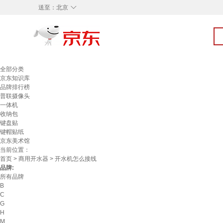
◇
送至：
北京
全部分类
京东知识库
品牌排行榜
普联摄像头
一体机
收纳包
键盘贴
键帽贴纸
京东美术馆
当前位置：
首页
>
商用开水器
> 开水机怎么接线
品牌:
所有品牌
B
C
G
H
M