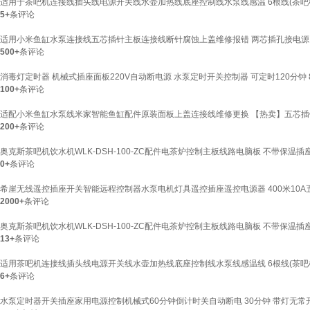
适用于茶吧机连接线插头线电源开关线水壶加热线底座控制线水泵线感温 6根线(茶吧
5+
条评论
适用小米鱼缸水泵连接线五芯插针主板连接线断针腐蚀上盖维修报错 两芯插孔接电源
500+
条评论
消毒灯定时器 机械式插座面板220V自动断电源 水泵定时开关控制器 可定时120分钟 
100+
条评论
适配小米鱼缸水泵线米家智能鱼缸配件原装面板上盖连接线维修更换 【热卖】五芯插
200+
条评论
奥克斯茶吧机饮水机WLK-DSH-100-ZC配件电茶炉控制主板线路电脑板 不带保温插
0+
条评论
希崖无线遥控插座开关智能远程控制器水泵电机灯具遥控插座遥控电源器 400米10A
2000+
条评论
奥克斯茶吧机饮水机WLK-DSH-100-ZC配件电茶炉控制主板线路电脑板 不带保温插
13+
条评论
适用茶吧机连接线插头线电源开关线水壶加热线底座控制线水泵线感温线 6根线(茶吧
6+
条评论
水泵定时器开关插座家用电源控制机械式60分钟倒计时关自动断电 30分钟 带灯无常