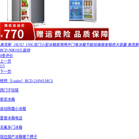
奥克斯（AUX）150L双门小型冰箱家用两开门电冰箱节能低噪宿舍租房大容量 奥克斯
BCD-90K102L能效
0条评价
上一页
1/5
下一页
统帅（Leader）BCD-216WLMCS
西门子铰链
索亚冰箱
自动除霜小冰箱
夏普冰箱电话
无氟多门冰箱
现在国产冰箱哪个牌子