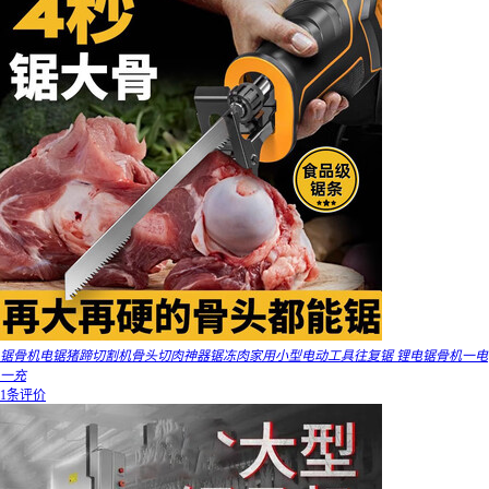
锯骨机电锯猪蹄切割机骨头切肉神器锯冻肉家用小型电动工具往复锯 锂电锯骨机一电
一充
1条评价