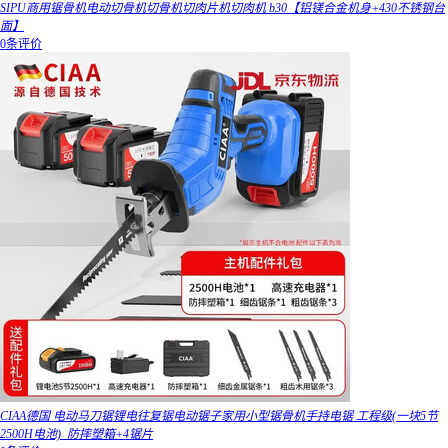
SIPU商用锯骨机电动切骨机切骨机切肉片机切肉机 b30【铝镁合金机身+430不锈钢台
面】
0条评价
CIAA德国 电动马刀锯锂电往复锯电动锯子家用小型锯骨机手持电锯 工程级(一块5节
2500H电池)_防摔塑箱+4锯片