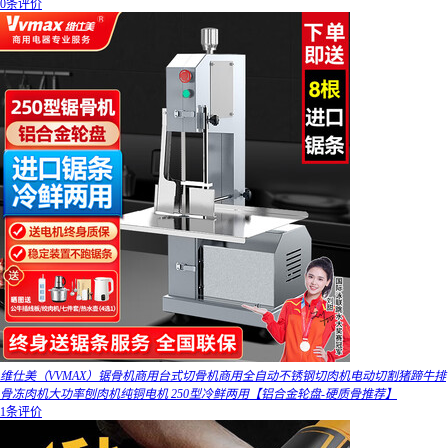
0条评价
维仕美（VVMAX）锯骨机商用台式切骨机商用全自动不锈钢切肉机电动切割猪蹄牛排
骨冻肉机大功率刨肉机纯铜电机 250型冷鲜两用【铝合金轮盘-硬质骨推荐】
1条评价