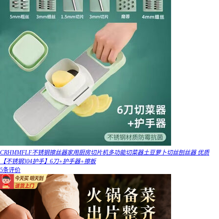
CRHMMFLF不锈钢擦丝器家用厨房切片机多功能切菜器土豆萝卜切丝刨丝器 优质
【不锈钢304护手】6刀+护手器+擦板
5条评价