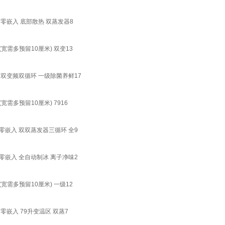
零嵌入 底部散热 双蒸发器8
需多预留10厘米) 双变13
 双变频双循环 一级除菌养鲜17
需多预留10厘米) 7916
零嵌入 双双蒸发器三循环 全9
零嵌入 全自动制冰 离子净味2
需多预留10厘米) 一级12
零嵌入 79升变温区 双蒸7