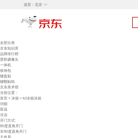
◇
送至：
北京
全部分类
京东知识库
品牌排行榜
普联摄像头
一体机
收纳包
键盘贴
键帽贴纸
京东美术馆
当前位置：
首页
>
冰箱
> tcl冰箱冰箱
功能:
双温
冷冻
开门方式:
90度直角开门
非90度直角开门
主色系: