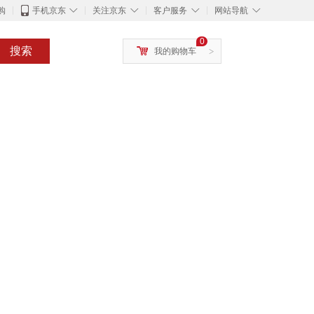
◇
◇
◇
◇
购
手机京东
关注京东
客户服务
网站导航
0
搜索
我的购物车
>