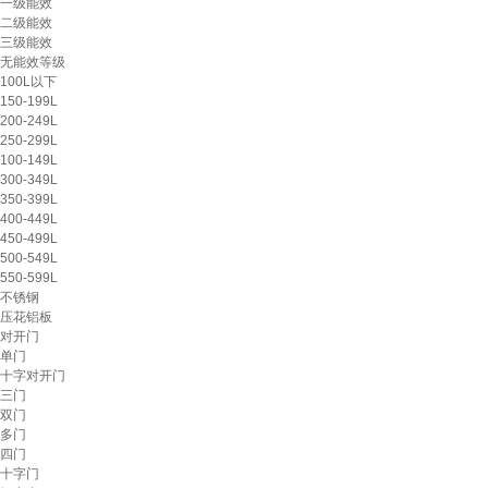
一级能效
二级能效
三级能效
无能效等级
100L以下
150-199L
200-249L
250-299L
100-149L
300-349L
350-399L
400-449L
450-499L
500-549L
550-599L
不锈钢
压花铝板
对开门
单门
十字对开门
三门
双门
多门
四门
十字门