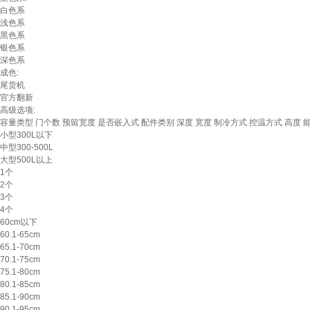
白色系
浅色系
黑色系
银色系
深色系
成色:
尾货机
官方翻新
高级选项:
容量类型
门个数
预留宽度
是否嵌入式
配件类别
深度
宽度
制冷方式
控温方式
高度
小型300L以下
中型300-500L
大型500L以上
1个
2个
3个
4个
60cm以下
60.1-65cm
65.1-70cm
70.1-75cm
75.1-80cm
80.1-85cm
85.1-90cm
90.1-95cm