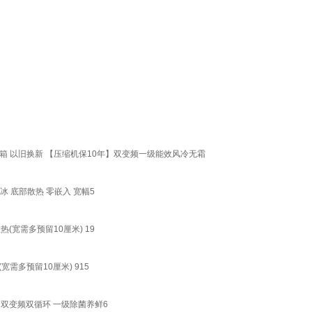
箱 以旧换新 【压缩机保10年】双变频一级能效风冷无霜
冰 底部散热 零嵌入 宽幅5
(宽需多预留10厘米) 19
需多预留10厘米) 915
 双变频双循环 一级除菌养鲜6