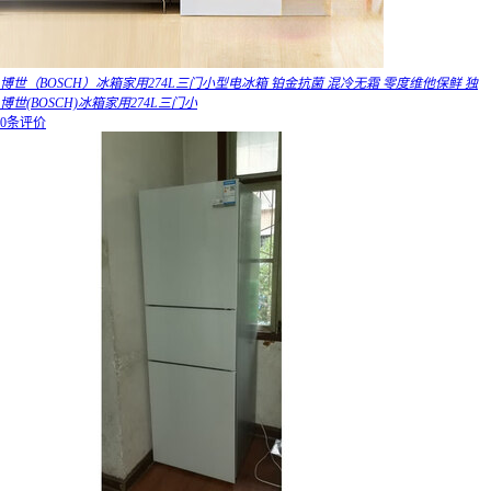
博世（BOSCH）冰箱家用274L三门小型电冰箱 铂金抗菌 混冷无霜 零度维他保鲜 独
博世(BOSCH)冰箱家用274L三门小
0条评价