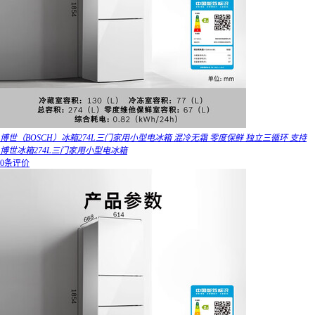
博世（BOSCH）冰箱274L三门家用小型电冰箱 混冷无霜 零度保鲜 独立三循环 支持
博世冰箱274L三门家用小型电冰箱
0条评价