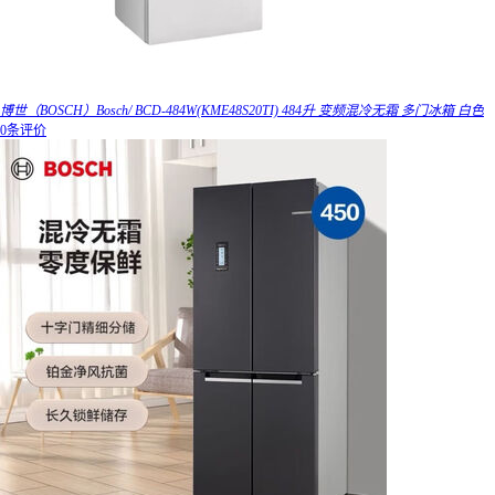
博世（BOSCH）Bosch/ BCD-484W(KME48S20TI) 484升 变频混冷无霜 多门冰箱 白色
0条评价