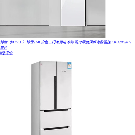
博世（BOSCH）博世274L白色三门家用电冰箱 混冷零度保鲜电脑温控 KKU28S20TI
白色
0条评价