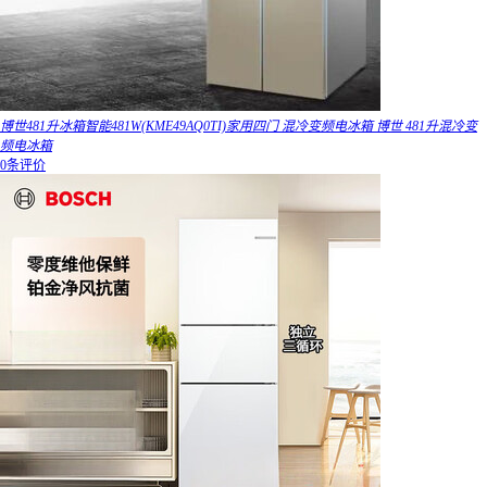
博世481升冰箱智能481W(KME49AQ0TI)家用四门 混冷变频电冰箱 博世 481升混冷变
频电冰箱
0条评价