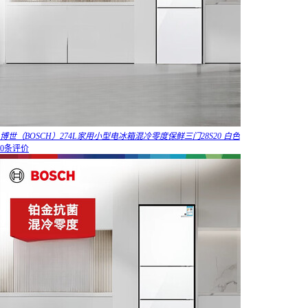
博世（BOSCH）274L家用小型电冰箱混冷零度保鲜三门28S20 白色
0条评价