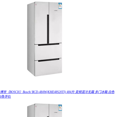
博世（BOSCH）Bosch/ BCD-484W(KME48S20TI) 484升 变频混冷无霜 多门冰箱 白色
0条评价