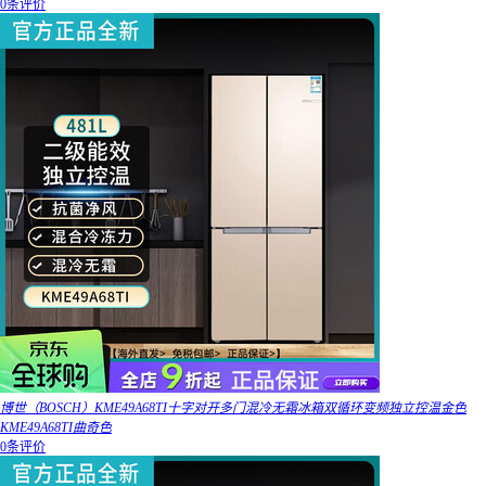
0条评价
博世（BOSCH）KME49A68TI十字对开多门混冷无霜冰箱双循环变频独立控温金色
KME49A68TI曲奇色
0条评价