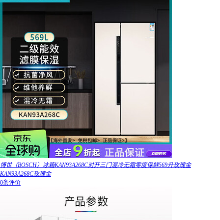
博世（BOSCH）冰箱KAN93A268C对开三门混冷无霜零度保鲜569升玫瑰金
KAN93A268C玫瑰金
0条评价