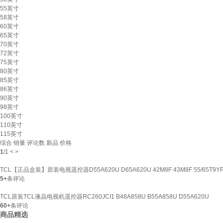
55英寸
58英寸
60英寸
65英寸
70英寸
72英寸
75英寸
80英寸
85英寸
86英寸
90英寸
98英寸
100英寸
110英寸
115英寸
综合
销量
评论数
新品
价格
1
/
1
<
>
TCL【正品盒装】原装电视遥控器D55A620U D65A620U 42M8F 43M8F 55/65T9Y
5+
条评论
TCL原装TCL液晶电视机遥控器RC260JCI1 B48A858U B55A858U D55A620U
60+
条评论
商品精选