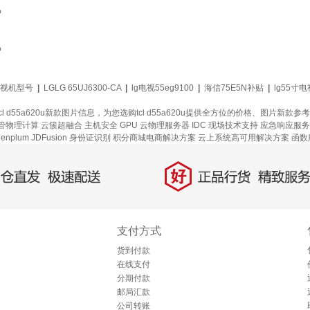
P
P
电视机型号
|
LGLG 65UJ6300-CA
|
lg电视55eg9100
|
海信75E5N补贴
|
lg55寸
格、tcl d55a620u新款图片信息，为您选购tcl d55a620u提供全方位的价格、图片
管物理计算
云簇超融合
主机安全
GPU 云物理服务器
IDC 现场技术支持
应急响应服务
enplum
JDFusion
身份证识别
积分商城电商解决方案
云上系统高可用解决方案
函数
好
直发，极速配送
正品行货，精致服务
支付方式
货到付款
在线支付
分期付款
邮局汇款
公司转账