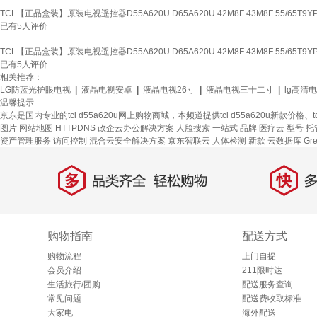
TCL【正品盒装】原装电视遥控器D55A620U D65A620U 42M8F 43M8F 55/65T9Y
已有
5
人评价
TCL【正品盒装】原装电视遥控器D55A620U D65A620U 42M8F 43M8F 55/65T9Y
已有
5
人评价
相关推荐：
LG防蓝光护眼电视
|
液晶电视安卓
|
液晶电视26寸
|
液晶电视三十二寸
|
lg高清
温馨提示
京东是国内专业的tcl d55a620u网上购物商城，本频道提供tcl d55a620u新款价
图片
网站地图
HTTPDNS
政企云办公解决方案
人脸搜索
一站式
品牌
医疗云
型号
托
资产管理服务
访问控制
混合云安全解决方案
京东智联云
人体检测
新款
云数据库 Gre
多
快
品类齐全，轻松购物
多仓
购物指南
配送方式
购物流程
上门自提
会员介绍
211限时达
生活旅行/团购
配送服务查询
常见问题
配送费收取标准
大家电
海外配送