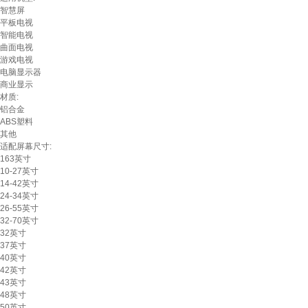
智慧屏
平板电视
智能电视
曲面电视
游戏电视
电脑显示器
商业显示
材质:
铝合金
ABS塑料
其他
适配屏幕尺寸:
163英寸
10-27英寸
14-42英寸
24-34英寸
26-55英寸
32-70英寸
32英寸
37英寸
40英寸
42英寸
43英寸
48英寸
50英寸