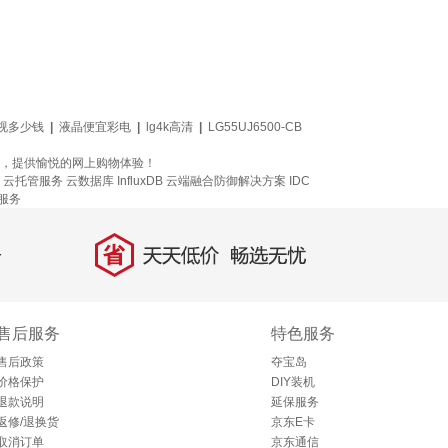
电视多少钱
|
液晶便宜彩电
|
lg4k高清
|
LG55UJ6500-CB
新款参考，提供愉悦的网上购物体验！
云托管服务
云数据库 InfluxDB
云端融合防御解决方案
IDC
服务
省
天天低价，畅选无忧
售后服务
特色服务
售后政策
夺宝岛
价格保护
DIY装机
退款说明
延保服务
返修/退换货
京东E卡
取消订单
京东通信