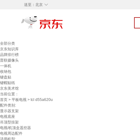
◇
送至：
北京
全部分类
京东知识库
品牌排行榜
普联摄像头
一体机
收纳包
键盘贴
键帽贴纸
京东美术馆
当前位置：
首页
>
平板电视
> tcl d55a620u
配件类别:
显示器支架
电视底座
吊顶型挂架
电视/机顶盒遥控器
电视周边配件
适用机型: