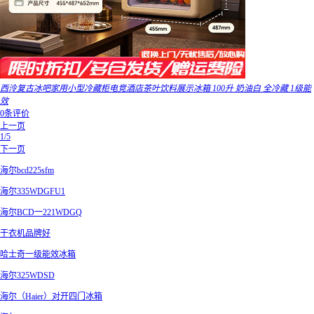
西泠复古冰吧家用小型冷藏柜电竞酒店茶叶饮料展示冰箱 100升 奶油白 全冷藏 1级能
效
0条评价
上一页
1/5
下一页
海尔bcd225sfm
海尔335WDGFU1
海尔BCD一221WDGQ
干衣机品牌好
哈士奇一级能效冰箱
海尔325WDSD
海尔（Haier）对开四门冰箱