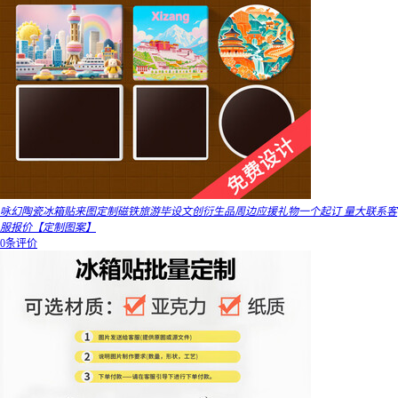
咏幻陶瓷冰箱贴来图定制磁铁旅游毕设文创衍生品周边应援礼物一个起订 量大联系客
服报价【定制图案】
0条评价