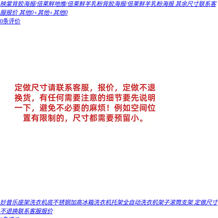
映棠背胶海报/倍莱鲜地推/倍莱鲜羊乳粉背胶海报/倍莱鲜羊乳粉海报 其余尺寸联系客
服报价 其他0+其他+其他0
0条评价
妙普乐座架洗衣机底不锈钢加高冰箱洗衣机托架全自动洗衣机架子滚筒支架 定做尺寸
不退换联系客服报价