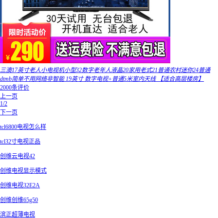
三澳17英寸老人小电视机小型32数字老年人液晶20家用老式21普通农村迷你24普通
dtmb简单不用网络非智能 19英寸 数字电视+普通5米室内天线 【适合高层楼房】
2000条评价
上一页
1/2
下一页
tcl6800电视怎么样
tcl32寸电视正品
创维云电视42
创维电视显示模式
创维电视32E2A
创维创维65g50
滨正超薄电视