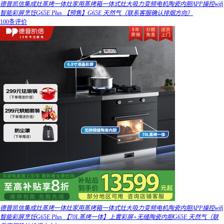
德普凯信集成灶蒸烤一体灶家用蒸烤箱一体式灶大吸力变频电机陶瓷内胆APP操控wifi
智能彩屏烹饪G65E Plus 【预售】G65E 天然气（联系客服确认排烟方向）
100条评价
德普凯信集成灶蒸烤一体灶家用蒸烤箱一体式灶大吸力变频电机陶瓷内胆APP操控wifi
智能彩屏烹饪G65E Plus 【70L蒸烤一体】上置彩屏+无缝陶瓷内胆G65E 天然气（联