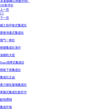
系客服确认排烟方向）
100条评价
上一页
1/1
下一页
威士伯环吸式集成灶
豪普消毒式集成灶
煤气一体灶
按键集成灶海尔
油烟机大促
Haier烧烤式集成灶
侧吸下排集成灶
集成灶正品
奥力钢化玻璃集成灶
蒸箱式集成灶欧尼尔
欧恒照明
集成环保