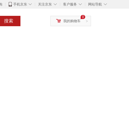
◇
◇
◇
◇
购
手机京东
关注京东
客户服务
网站导航
0
搜索
我的购物车
>