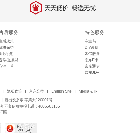
省
天天低价，畅选无忧
售后服务
特色服务
售后政策
夺宝岛
价格保护
DIY装机
退款说明
延保服务
返修/退换货
京东E卡
取消订单
京东通信
京东JD+
|
隐私政策
|
京东公益
|
English Site
|
Media & IR
| 新出发京零 字第大120007号
法和不良信息举报电话：4006561155
证照