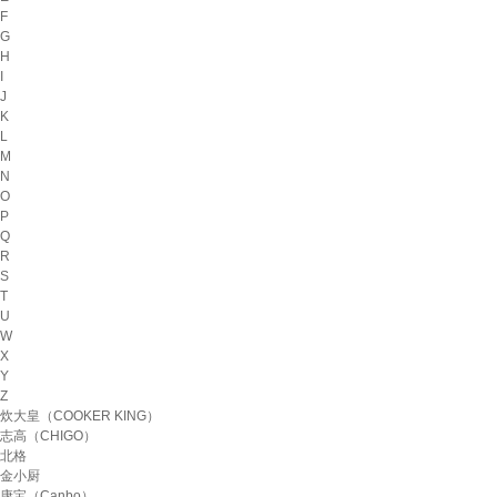
F
G
H
I
J
K
L
M
N
O
P
Q
R
S
T
U
W
X
Y
Z
炊大皇（COOKER KING）
志高（CHIGO）
北格
金小厨
康宝（Canbo）