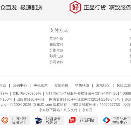
好
直发，极速配送
正品行货，精致服务
支付方式
货到付款
在线支付
分期付款
邮局汇款
公司转账
帮助
|
营销中心
|
手机京东
|
友情链接
|
销售联盟
|
京东社区
|
风险监测
088号
| 京ICP证070359号 |
互联网药品信息服务资格证编号(京)-经营性-2014-0008
150号 |
出版物经营许可证
|
网络文化经营许可证京网文[2014]2148-348号
| 违
pyright © 2004-2026 京东JD.com 版权所有 | 消费者维权热线：4006067733
经营
京东旗下网站：
京东支付
|
京东云