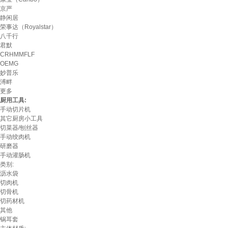
京严
静闲居
荣事达（Royalstar）
八千行
君默
CRHMMFLF
OEMG
妙普乐
溥畔
更多
厨用工具:
手动切片机
其它厨房小工具
切菜器/刨丝器
手动绞肉机
研磨器
手动灌肠机
类别:
沥水袋
切肉机
切骨机
切药材机
其他
锅耳套