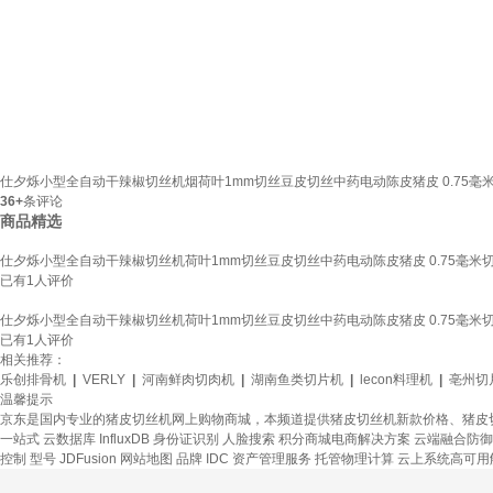
仕夕烁小型全自动干辣椒切丝机烟荷叶1mm切丝豆皮切丝中药电动陈皮猪皮 0.75毫米
36+
条评论
商品精选
仕夕烁小型全自动干辣椒切丝机荷叶1mm切丝豆皮切丝中药电动陈皮猪皮 0.75毫米切
已有
1
人评价
仕夕烁小型全自动干辣椒切丝机荷叶1mm切丝豆皮切丝中药电动陈皮猪皮 0.75毫米切
已有
1
人评价
相关推荐：
乐创排骨机
|
VERLY
|
河南鲜肉切肉机
|
湖南鱼类切片机
|
lecon料理机
|
亳州切
温馨提示
京东是国内专业的猪皮切丝机网上购物商城，本频道提供猪皮切丝机新款价格、猪皮
一站式
云数据库 InfluxDB
身份证识别
人脸搜索
积分商城电商解决方案
云端融合防御
控制
型号
JDFusion
网站地图
品牌
IDC 资产管理服务
托管物理计算
云上系统高可用