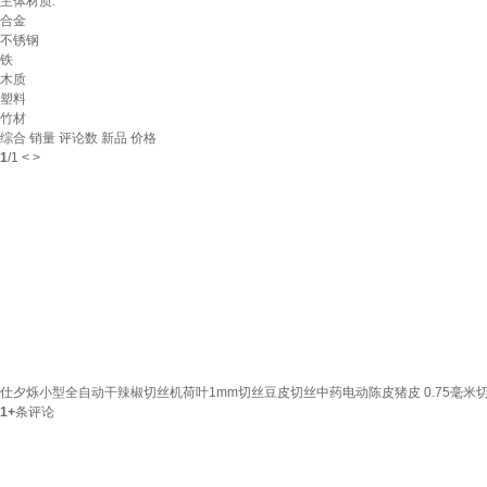
主体材质:
合金
不锈钢
铁
木质
塑料
竹材
综合
销量
评论数
新品
价格
1
/
1
<
>
仕夕烁小型全自动干辣椒切丝机荷叶1mm切丝豆皮切丝中药电动陈皮猪皮 0.75毫米切
1+
条评论