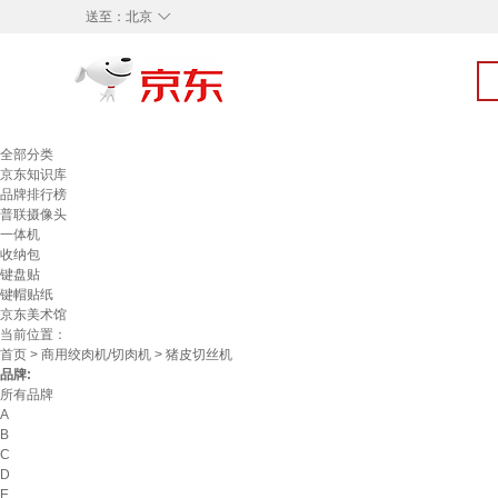
◇
送至：
北京
全部分类
京东知识库
品牌排行榜
普联摄像头
一体机
收纳包
键盘贴
键帽贴纸
京东美术馆
当前位置：
首页
>
商用绞肉机/切肉机
> 猪皮切丝机
品牌:
所有品牌
A
B
C
D
E