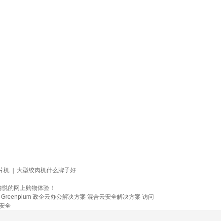
片机
|
大型绞肉机什么牌子好
愉悦的网上购物体验！
reenplum
政企云办公解决方案
混合云安全解决方案
访问
安全