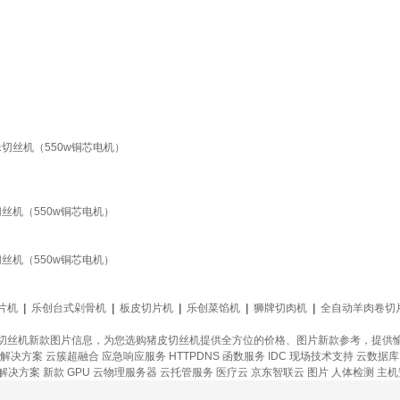
切丝机（550w铜芯电机）
丝机（550w铜芯电机）
丝机（550w铜芯电机）
片机
|
乐创台式剁骨机
|
板皮切片机
|
乐创菜馅机
|
狮牌切肉机
|
全自动羊肉卷切
切丝机新款图片信息，为您选购猪皮切丝机提供全方位的价格、图片新款参考，提供
解决方案
云簇超融合
应急响应服务
HTTPDNS
函数服务
IDC 现场技术支持
云数据库 G
解决方案
新款
GPU 云物理服务器
云托管服务
医疗云
京东智联云
图片
人体检测
主机