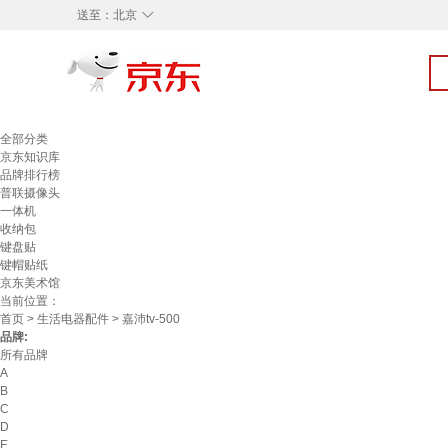
◇
送至：
北京
全部分类
京东知识库
品牌排行榜
普联摄像头
一体机
收纳包
键盘贴
键帽贴纸
京东美术馆
当前位置：
首页
>
生活电器配件
> 嘉沛tv-500
品牌:
所有品牌
A
B
C
D
E