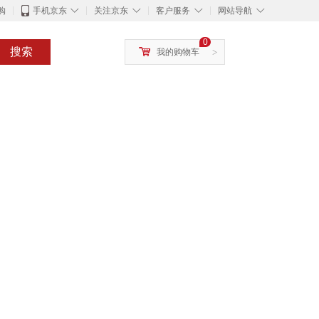
◇
◇
◇
◇
购
手机京东
关注京东
客户服务
网站导航
0
搜索
我的购物车
>