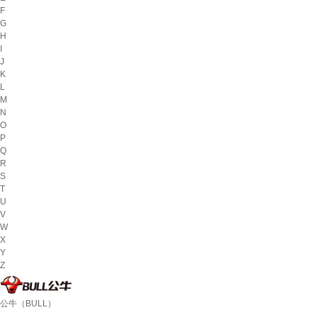
F
G
H
I
J
K
L
M
N
O
P
Q
R
S
T
U
V
W
X
Y
Z
公牛（BULL）