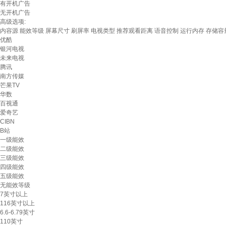
有开机广告
无开机广告
高级选项:
内容源
能效等级
屏幕尺寸
刷屏率
电视类型
推荐观看距离
语音控制
运行内存
存储容
优酷
银河电视
未来电视
腾讯
南方传媒
芒果TV
华数
百视通
爱奇艺
CIBN
B站
一级能效
二级能效
三级能效
四级能效
五级能效
无能效等级
7英寸以上
116英寸以上
6.6-6.79英寸
110英寸