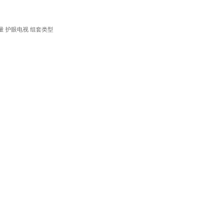
量
护眼电视
组套类型