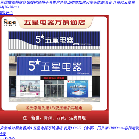
军绿雷锋帽秋冬保暖护耳帽子滑雪户外登山防寒加厚火车头执勤治安 儿童款五角星
M(56-58cm)
0条评价
安装维修服务若美&五星电器万镇通店 发光LOGO（含票） 门头字 H800mm/非标定制
4天