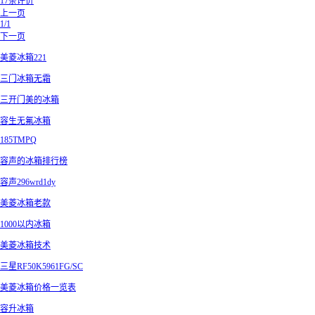
17条评价
上一页
1/1
下一页
美菱冰箱221
三门冰箱无霜
三开门美的冰箱
容生无氟冰箱
185TMPQ
容声的冰箱排行榜
容声296wrd1dy
美菱冰箱老款
1000以内冰箱
美菱冰箱技术
三星RF50K5961FG/SC
美菱冰箱价格一览表
容升冰箱