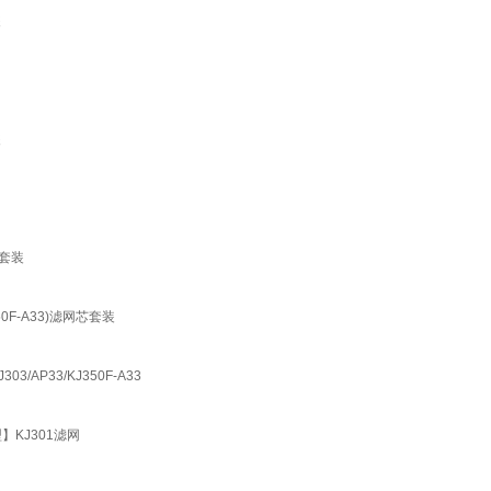
装
装
网套装
0F-A33)滤网芯套装
3/AP33/KJ350F-A33
型】KJ301滤网