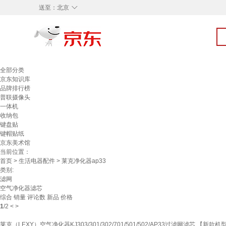
◇
送至：
北京
全部分类
京东知识库
品牌排行榜
普联摄像头
一体机
收纳包
键盘贴
键帽贴纸
京东美术馆
当前位置：
首页
>
生活电器配件
> 莱克净化器ap33
类别:
滤网
空气净化器滤芯
综合
销量
评论数
新品
价格
1
/
2
<
>
莱克（LEXY）空气净化器KJ303/301/302/701/501/502/AP33过滤网滤芯 【新款机