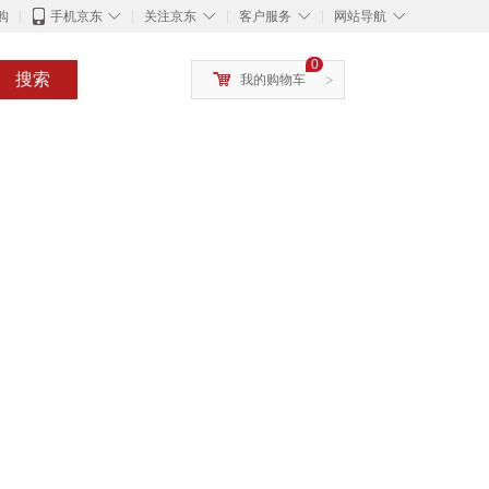
◇
◇
◇
◇
购
手机京东
关注京东
客户服务
网站导航
0
搜索
我的购物车
>