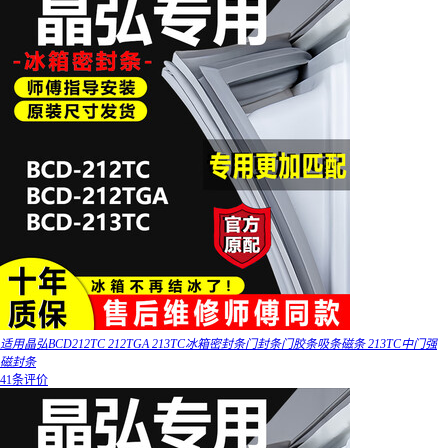
适用晶弘BCD212TC 212TGA 213TC冰箱密封条门封条门胶条吸条磁条 213TC中门强
磁封条
41条评价