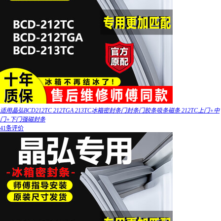
适用晶弘BCD212TC 212TGA 213TC冰箱密封条门封条门胶条吸条磁条 212TC上门+中
门+下门强磁封条
41条评价