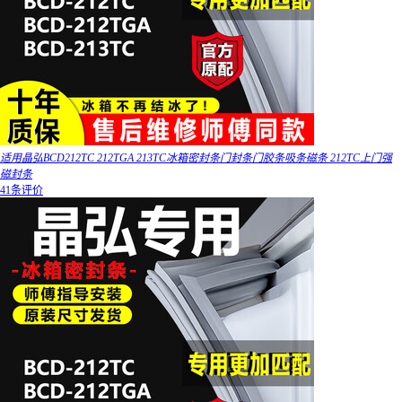
适用晶弘BCD212TC 212TGA 213TC冰箱密封条门封条门胶条吸条磁条 212TC上门强
磁封条
41条评价