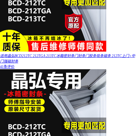
适用晶弘BCD212TC 212TGA 213TC冰箱密封条门封条门胶条吸条磁条 212TC上门+中
门强磁封条
41条评价