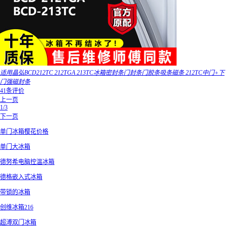
适用晶弘BCD212TC 212TGA 213TC冰箱密封条门封条门胶条吸条磁条 212TC中门+下
门强磁封条
41条评价
上一页
1/3
下一页
单门冰箱樱花价格
单门大冰箱
德努希电脑控温冰箱
德格嵌入式冰箱
带锁的冰箱
创维冰箱216
超溥双门冰箱