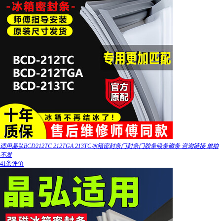
适用晶弘BCD212TC 212TGA 213TC冰箱密封条门封条门胶条吸条磁条 咨询链接 单拍
不发
41条评价