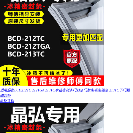
适用晶弘BCD212TC 212TGA 213TC冰箱密封条门封条门胶条吸条磁条 213TC下门强
磁封条
41条评价