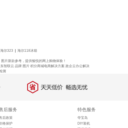
海尔323
|
海尔118冰箱
价格、图片新款参考，提供愉悦的网上购物体验！
京东智联云
品牌
图片
积分商城电商解决方案
政企云办公解决
检测
省
天天低价，畅选无忧
售后服务
特色服务
售后政策
夺宝岛
价格保护
DIY装机