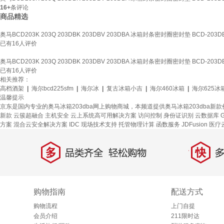
16+
条评论
商品精选
奥马BCD203K 203Q 203DBK 203DBV 203DBA 冰箱封条密封圈密封垫 BCD-20
已有
16
人评价
奥马BCD203K 203Q 203DBK 203DBV 203DBA 冰箱封条密封圈密封垫 BCD-20
已有
16
人评价
相关推荐：
高档酒架
|
海尔bcd225sfm
|
海尔冰
|
复古冰箱小吉
|
海尔460冰箱
|
海尔625冰
温馨提示
京东是国内专业的奥马冰箱203dba网上购物商城，本频道提供奥马冰箱203dba新
新款
云簇超融合
主机安全
云上系统高可用解决方案
访问控制
身份证识别
云数据库 Gr
方案
混合云安全解决方案
IDC 现场技术支持
托管物理计算
函数服务
JDFusion
医疗
多
快
品类齐全，轻松购物
多仓
购物指南
配送方式
购物流程
上门自提
会员介绍
211限时达