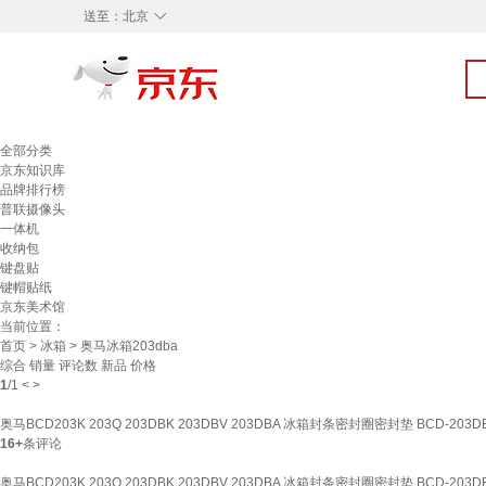
◇
送至：
北京
全部分类
京东知识库
品牌排行榜
普联摄像头
一体机
收纳包
键盘贴
键帽贴纸
京东美术馆
当前位置：
首页
>
冰箱
> 奥马冰箱203dba
综合
销量
评论数
新品
价格
1
/
1
<
>
奥马BCD203K 203Q 203DBK 203DBV 203DBA 冰箱封条密封圈密封垫 BCD-20
16+
条评论
奥马BCD203K 203Q 203DBK 203DBV 203DBA 冰箱封条密封圈密封垫 BCD-20