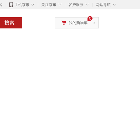
◇
◇
◇
◇
购
手机京东
关注京东
客户服务
网站导航
0
搜索
我的购物车
>