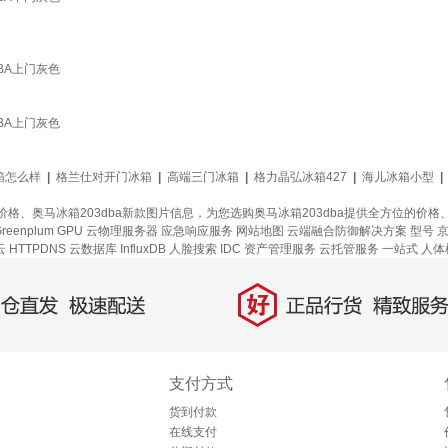
3DBA上门灰色
3DBA上门灰色
箱怎么样
|
格兰仕对开门冰箱
|
高端三门冰箱
|
格力晶弘冰箱427
|
海儿冰箱小型
|
款价格、奥马冰箱203dba新款图片信息，为您选购奥马冰箱203dba提供全方位的
eenplum
GPU 云物理服务器
应急响应服务
网站地图
云端融合防御解决方案
型号
云
HTTPDNS
云数据库 InfluxDB
人脸搜索
IDC 资产管理服务
云托管服务
一站式
人体
好
直发，极速配送
正品行货，精致服务
支付方式
货到付款
在线支付