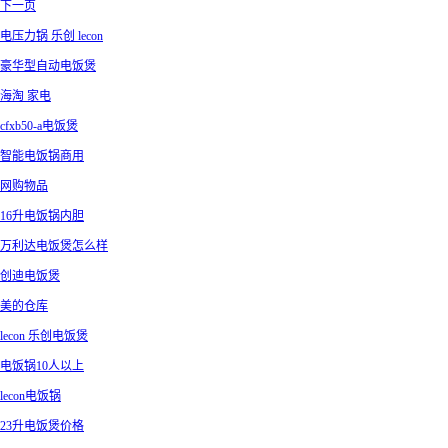
下一页
电压力锅 乐创 lecon
豪华型自动电饭煲
海淘 家电
cfxb50-a电饭煲
智能电饭锅商用
网购物品
16升电饭锅内胆
万利达电饭煲怎么样
创迪电饭煲
美的仓库
lecon 乐创电饭煲
电饭锅10人以上
lecon电饭锅
23升电饭煲价格