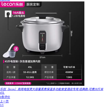
乐创（lecon）商用电饭煲大容量蒸煮保温多功能食堂酒店专用 经典款-可煮18斤米
45L
0条评价
上一页
1/1