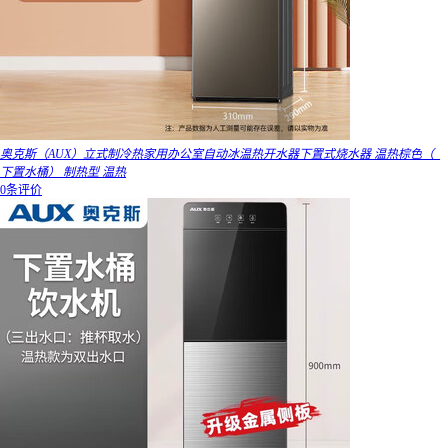
奥克斯（AUX）立式制冷热家用办公室自动冰温热开水器下置式烧水器 温热棕色（_
下置水桶） 制热型 温热
0条评价