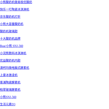
小熊酸奶机做易极优酸奶
快乐一叮陶瓷冰淇淋机
京东酸奶机打折
小熊大容量酸奶机
酸奶机玻璃胆
十大酸奶机品牌
Bear/小熊 SNJ-560
小浣熊数码冰淇淋机
优益酸奶机内胆
澳柯玛微电脑式酵素机
上豪冰激凌机
客浦陶瓷酵素机
柏翠玻璃酵素机
小熊SNJ-560
生活元素D3