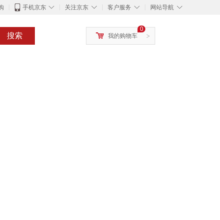
◇
◇
◇
◇
购
手机京东
关注京东
客户服务
网站导航
0
搜索
我的购物车
>