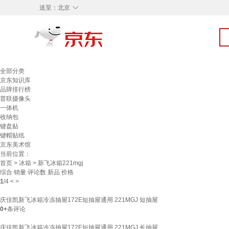
◇
送至：
北京
全部分类
京东知识库
品牌排行榜
普联摄像头
一体机
收纳包
键盘贴
键帽贴纸
京东美术馆
当前位置：
首页
>
冰箱
> 新飞冰箱221mgj
综合
销量
评论数
新品
价格
1
/
4
<
>
庆佳凯新飞冰箱冷冻抽屉172E短抽屉通用 221MGJ 短抽屉
0+
条评论
庆佳凯新飞冰箱冷冻抽屉172E短抽屉通用 221MGJ 长抽屉