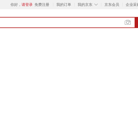
◇
你好，
请登录
免费注册
我的订单
我的京东
京东会员
企业采