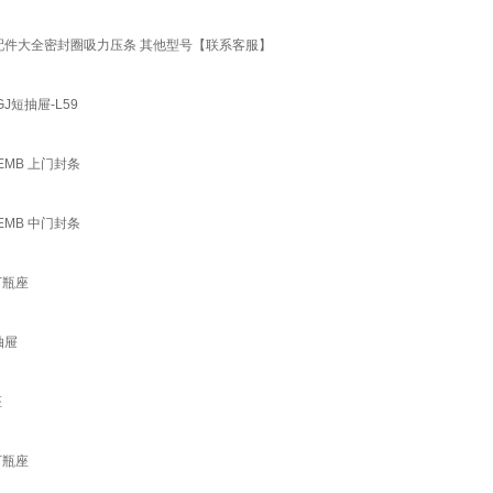
性门封条配件大全密封圈吸力压条 其他型号【联系客服】
短抽屉-L59
9EMB 上门封条
9EMB 中门封条
下瓶座
抽屉
座
下瓶座