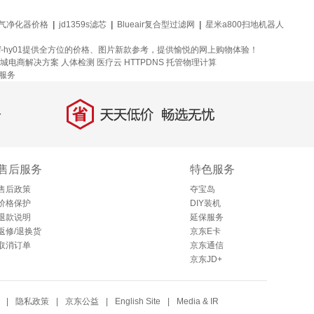
气净化器价格
|
jd1359s滤芯
|
Blueair复合型过滤网
|
星米a800扫地机器人
j198f-hy01提供全方位的价格、图片新款参考，提供愉悦的网上购物体验！
城电商解决方案
人体检测
医疗云
HTTPDNS
托管物理计算
服务
省
天天低价，畅选无忧
售后服务
特色服务
售后政策
夺宝岛
价格保护
DIY装机
退款说明
延保服务
返修/退换货
京东E卡
取消订单
京东通信
京东JD+
|
隐私政策
|
京东公益
|
English Site
|
Media & IR