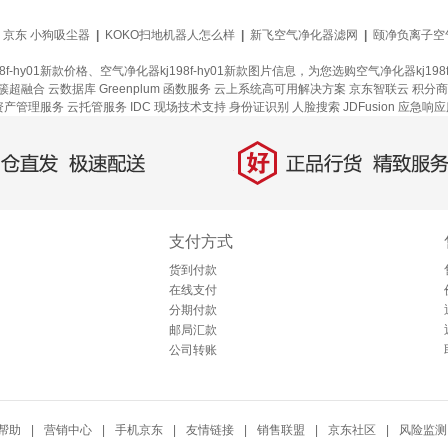
京东 小狗吸尘器
|
KOKO扫地机器人怎么样
|
新飞空气净化器滤网
|
颐净负离子空
8f-hy01新款价格、空气净化器kj198f-hy01新款图片信息，为您选购空气净化器k
簇超融合
云数据库 Greenplum
函数服务
云上系统高可用解决方案
京东智联云
积分商
 资产管理服务
云托管服务
IDC 现场技术支持
身份证识别
人脸搜索
JDFusion
应急响应
好
直发，极速配送
正品行货，精致服务
支付方式
货到付款
在线支付
分期付款
邮局汇款
公司转账
帮助
|
营销中心
|
手机京东
|
友情链接
|
销售联盟
|
京东社区
|
风险监测