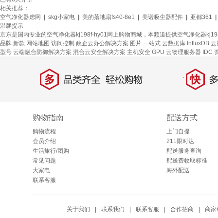
相关推荐：
空气净化器虑网
|
skg小家电
|
美的落地扇fs40-8e1
|
美诺吸尘器配件
|
亚都361
|
温馨提示
京东是国内专业的空气净化器kj198f-hy01网上购物商城，本频道提供空气净化器kj19
品牌
新款
网站地图
访问控制
政企云办公解决方案
图片
一站式
云数据库 InfluxDB
云
型号
云端融合防御解决方案
混合云安全解决方案
主机安全
GPU 云物理服务器
IDC
多
快
品类齐全，轻松购物
多仓
购物指南
配送方式
购物流程
上门自提
会员介绍
211限时达
生活旅行/团购
配送服务查询
常见问题
配送费收取标准
大家电
海外配送
联系客服
关于我们
|
联系我们
|
联系客服
|
合作招商
|
商家