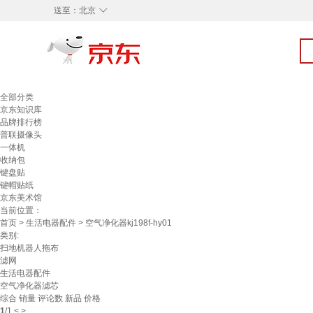
◇
送至：
北京
全部分类
京东知识库
品牌排行榜
普联摄像头
一体机
收纳包
键盘贴
键帽贴纸
京东美术馆
当前位置：
首页
>
生活电器配件
> 空气净化器kj198f-hy01
类别:
扫地机器人拖布
滤网
生活电器配件
空气净化器滤芯
综合
销量
评论数
新品
价格
1
/
1
<
>