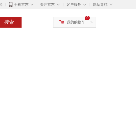
◇
◇
◇
◇
购
手机京东
关注京东
客户服务
网站导航
0
搜索
我的购物车
>