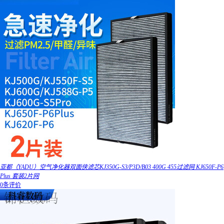
亚都（YADU）空气净化器双面侠滤芯KJ350G-S3/P3D/B03 400G 455过滤网 KJ650F-P6
Plus 套装2片网
0条评价