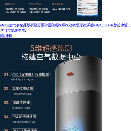
Midea空气净化器除甲醛无雾加湿除烟味异味过敏原宠物浮毛RX600PRO AI智控净湿一
体【母婴级净化】
0条评价