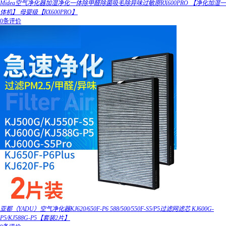
Midea空气净化器加湿净化一体除甲醛除菌吸毛除异味过敏原RX600PRO 【净化加湿一
体机】 母婴级【RX600PRO】
0条评价
亚都（YADU）空气净化器KJ620/650F-P6 588/500/550F-S5/P5过滤网滤芯 KJ600G-
P5/KJ588G-P5【套装2片】