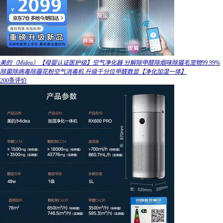
美的（Midea）【母婴认证医护级】空气净化器 分解除甲醛除烟味除猫毛宠物99.99%
除菌除病毒除霾花粉空气消毒机 升级千分位甲醛数显【净化加湿一体】
200条评价