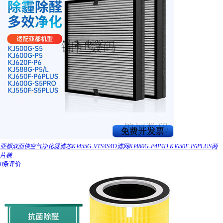
亚都双面侠空气净化器滤芯KJ455G-VTS4S4D滤网KJ480G-P4P4D KJ650F-P6PLUS两
片装
0条评价