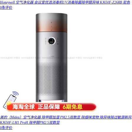
Honeywell 空气净化器 会议室优选消毒机UV消毒除菌除甲醛异味 KJ650F-Z26RB 驼色
0条评价
美的（Midea）空气净化器 除甲醛加湿 PM2.5双数显 除烟味宠物 除异味除过敏源新风
KJ650F-LM1 ProH 除甲醛PM2.5双数显
0条评价