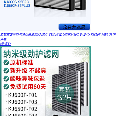
亚都双面侠空气净化器滤芯KJ455G-VT/S4/S4D滤网KJ480G-P4/P4D KJ650F-P6PLUS两
片装
0条评价