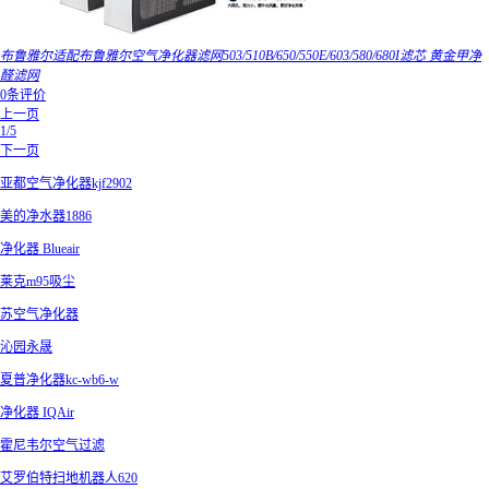
布鲁雅尔适配布鲁雅尔空气净化器滤网503/510B/650/550E/603/580/680I滤芯 黄金甲净
醛滤网
0条评价
上一页
1/5
下一页
亚都空气净化器kjf2902
美的净水器1886
净化器 Blueair
莱克m95吸尘
苏空气净化器
沁园永晟
夏普净化器kc-wb6-w
净化器 IQAir
霍尼韦尔空气过滤
艾罗伯特扫地机器人620