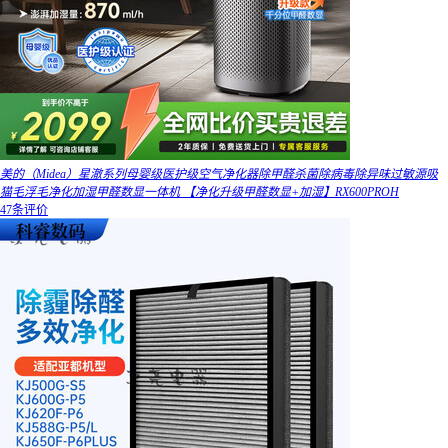
美的（Midea）星澈系列母婴级医护级空气净化器除甲醛杀菌除病毒除异味过敏源吸
猫毛浮毛净化加湿甲醛数显一体机 【净化升级甲醛数显+加湿】RX600PROH
47条评价