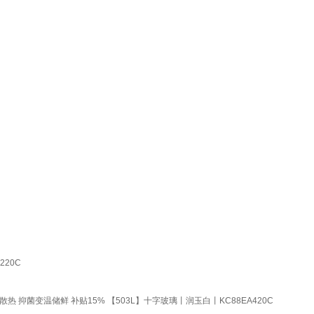
220C
 抑菌变温储鲜 补贴15% 【503L】十字玻璃丨润玉白丨KC88EA420C