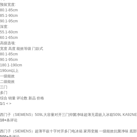
预留宽度:
80.1-85cm
85.1-90cm
90.1-95cm
深度:
55.1-60cm
60.1-65cm
高级选项:
宽度
高度
能效等级
门款式
80.1-85cm
90.1-95cm
180.1-190cm
190cm以上
一级能效
二级能效
三门
多门
综合
销量
评论数
新品
价格
1
/
1
<
>
西门子（SIEMENS）509L大容量对开三门抑菌净味超薄无霜嵌入冰箱509L KA92NE
10+
条评论
西门子（SIEMENS）超薄平嵌十字对开多门电冰箱 家用变频 一级能效抗菌净味 底部散热
500+
条评论