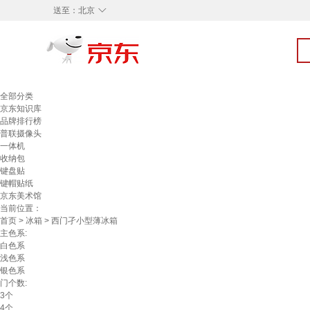
◇
送至：
北京
全部分类
京东知识库
品牌排行榜
普联摄像头
一体机
收纳包
键盘贴
键帽贴纸
京东美术馆
当前位置：
首页
>
冰箱
> 西门孑小型薄冰箱
主色系:
白色系
浅色系
银色系
门个数:
3个
4个