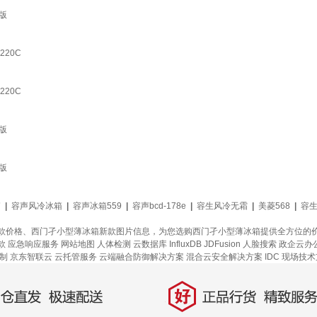
版
220C
220C
版
版
箱
|
容声风冷冰箱
|
容声冰箱559
|
容声bcd-178e
|
容生风冷无霜
|
美菱568
|
容
款价格、西门孑小型薄冰箱新款图片信息，为您选购西门孑小型薄冰箱提供全方位的
款
应急响应服务
网站地图
人体检测
云数据库 InfluxDB
JDFusion
人脸搜索
政企云办
制
京东智联云
云托管服务
云端融合防御解决方案
混合云安全解决方案
IDC 现场技
好
直发，极速配送
正品行货，精致服务