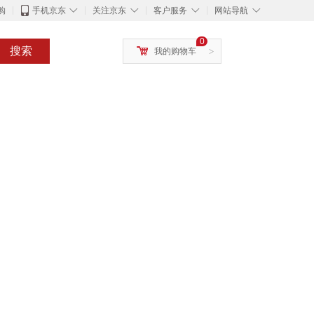
◇
◇
◇
◇
购
手机京东
关注京东
客户服务
网站导航
0
搜索
我的购物车
>