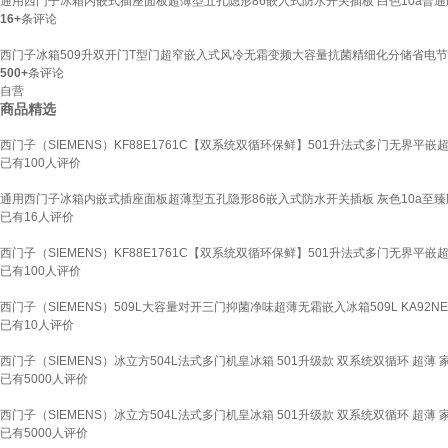
通用西门子冰箱内嵌式插座面板超薄型五孔隐形86嵌入式防水开关插板 白色10a普通
16+
条评论
西门子冰箱509升双开门T型门超窄嵌入式风冷无霜变频大容量抗菌精细化分储省电节能德
500+
条评论
自营
商品精选
西门子（SIEMENS）KF88E1761C【双系统双循环保鲜】501升法式多门无界平
已有
100
人评价
通用西门子冰箱内嵌式插座面板超薄型五孔隐形86嵌入式防水开关插板 灰色10a至臻
已有
16
人评价
西门子（SIEMENS）KF88E1761C【双系统双循环保鲜】501升法式多门无界平
已有
100
人评价
西门子（SIEMENS）509L大容量对开三门抑菌净味超薄无霜嵌入冰箱509L KA92NE
已有
10
人评价
西门子（SIEMENS）冰立方504L法式多门机皇冰箱 501升级款 双系统双循环 超薄 家
已有
5000
人评价
西门子（SIEMENS）冰立方504L法式多门机皇冰箱 501升级款 双系统双循环 超薄 家
已有
5000
人评价