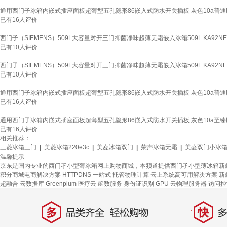
通用西门子冰箱内嵌式插座面板超薄型五孔隐形86嵌入式防水开关插板 灰色10a普通
已有
16
人评价
西门子（SIEMENS）509L大容量对开三门抑菌净味超薄无霜嵌入冰箱509L KA92NE
已有
10
人评价
西门子（SIEMENS）509L大容量对开三门抑菌净味超薄无霜嵌入冰箱509L KA92NE
已有
10
人评价
通用西门子冰箱内嵌式插座面板超薄型五孔隐形86嵌入式防水开关插板 灰色10a普通
已有
16
人评价
通用西门子冰箱内嵌式插座面板超薄型五孔隐形86嵌入式防水开关插板 灰色10a至臻
已有
16
人评价
相关推荐：
三菱冰箱三门
|
美菱冰箱220e3c
|
美夌冰箱双门
|
荣声冰箱无霜
|
美夌双门小冰
温馨提示
京东是国内专业的西门孑小型薄冰箱网上购物商城，本频道提供西门孑小型薄冰箱新
积分商城电商解决方案
HTTPDNS
一站式
托管物理计算
云上系统高可用解决方案
新
超融合
云数据库 Greenplum
医疗云
函数服务
身份证识别
GPU 云物理服务器
访问控
多
快
品类齐全，轻松购物
多仓