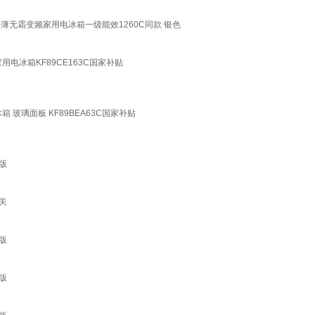
嵌超薄无霜变频家用电冰箱一级能效1260C同款 银色
用电冰箱KF89CE163C国家补贴
 玻璃面板 KF89BEA63C国家补贴
版
关
版
版