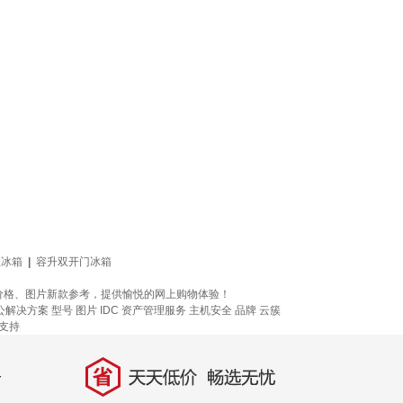
生冰箱
|
容升双开门冰箱
价格、图片新款参考，提供愉悦的网上购物体验！
公解决方案
型号
图片
IDC 资产管理服务
主机安全
品牌
云簇
术支持
省
天天低价，畅选无忧