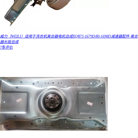
威力（WEILI）适用于洗衣机离合器电机总成XQB73-1679D/80-1698D减速器配件 离合
器长版总成
7条评价