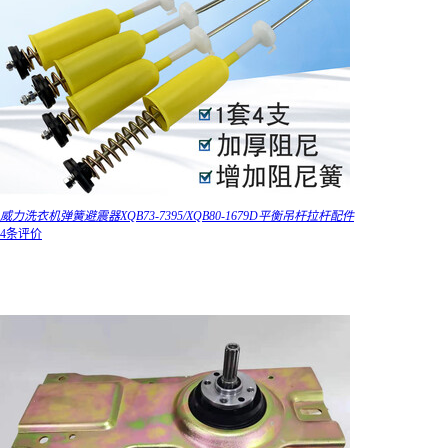
威力洗衣机弹簧避震器XQB73-7395/XQB80-1679D平衡吊杆拉杆配件
4条评价