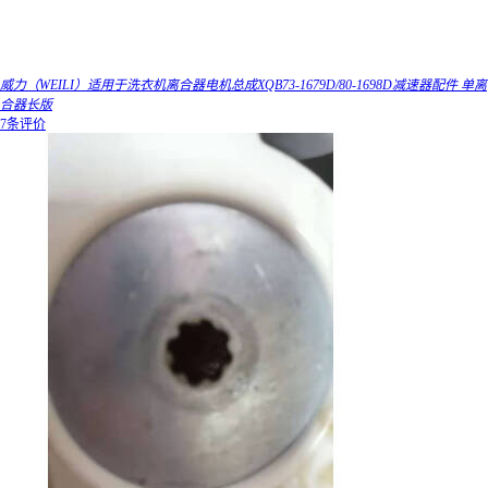
威力（WEILI）适用于洗衣机离合器电机总成XQB73-1679D/80-1698D减速器配件 单离
合器长版
7条评价