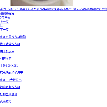
威力（WEILI）适用于洗衣机离合器电机总成XQB73-1679D/80-1698D减速器配件 变频
电机梅花孔
7条评价
上一页
1/1
下一页
京东自营洗衣机滚筒
烘干功能洗衣机
烘干机皮带
利佛摩尔
金羚B90-K98L
韩电洗衣机桶风干
京东815大促家电
韩电定频洗衣机
好物盛典低价
克莱威力