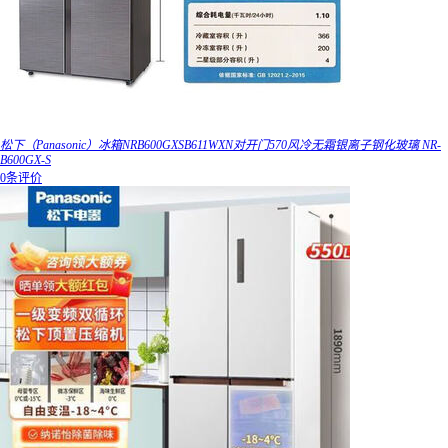
松下（Panasonic）冰箱NRB600GXSB611WXN对开门570风冷无霜银离子钢化玻璃 NR-
B600GX-S
0条评价