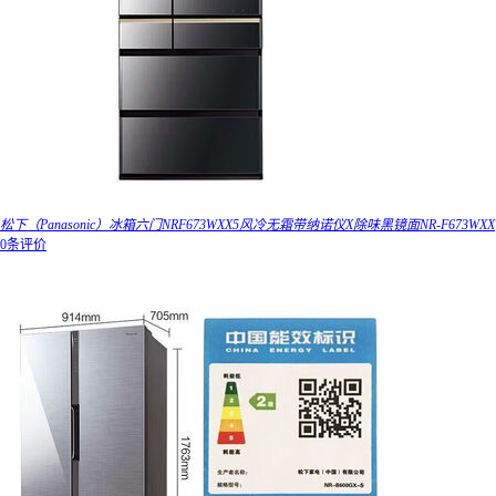
松下（Panasonic）冰箱六门NRF673WXX5风冷无霜带纳诺仪X除味黑镜面NR-F673WXX
0条评价