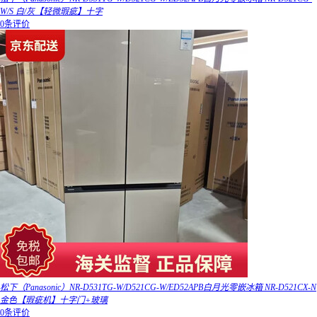
W/S 白/灰【轻微瑕疵】十字
0条评价
松下（Panasonic）NR-D531TG-W/D521CG-W/ED52APB白月光零嵌冰箱 NR-D521CX-N
金色【瑕疵机】十字门+玻璃
0条评价