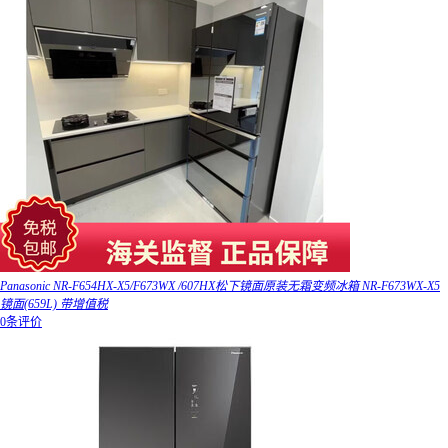
Panasonic NR-F654HX-X5/F673WX /607HX松下镜面原装无霜变频冰箱 NR-F673WX-X5
镜面(659L) 带增值税
0条评价