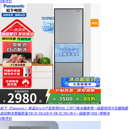
0条评价
松下（Panasonic）新品Xtra小户型家用300L三开门电冰箱家用一级能效风冷无霜除菌
自动制冰宽幅变温 NR-XC30GEB-W NR-XC30GJB-S一级能效[300L]带制冰
0条评价