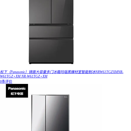
松下（Panasonic）镜面大容量多门冰箱玛瑙黑臻材室智能制冰NRW61TGZXMNR-
W61TGZ+XM NR-W61TGZ+XM
0条评价