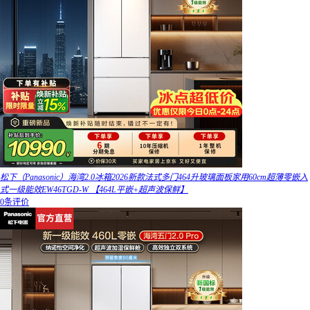
松下（Panasonic）海湾2.0冰箱2026新款法式多门464升玻璃面板家用60cm超薄零嵌入
式一级能效EW46TGD-W 【464L平嵌+超声波保鲜】
0条评价