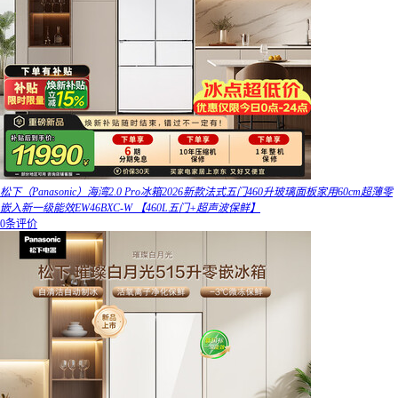
松下（Panasonic）海湾2.0 Pro冰箱2026新款法式五门460升玻璃面板家用60cm超薄零
嵌入新一级能效EW46BXC-W 【460L五门+超声波保鲜】
0条评价