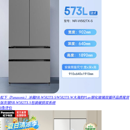
松下（Panasonic）冰箱NR-W582TX-S/W582TX-W大海豹PLus钢化玻璃双循环品质尾货
钛灰银NR-W582TX-S包装破损双系统
0条评价