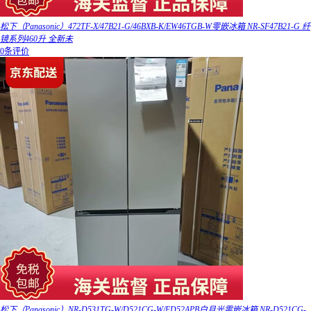
松下（Panasonic）472TF-X/47B21-G/46BXB-K/EW46TGB-W零嵌冰箱 NR-SF47B21-G 纤
镜系列460升 全新未
0条评价
松下（Panasonic）NR-D531TG-W/D521CG-W/ED52APB白月光零嵌冰箱 NR-D521CG-