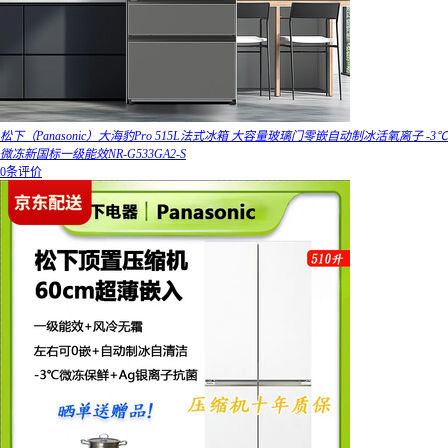
松下（Panasonic）大海豹Pro 515L法式冰箱 大容量玻璃门零嵌自动制冰活氧离子 -3℃
微冻新国标一级能效NR-G533GA2-S
0条评价