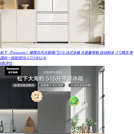
松下（Panasonic）璀璨白月光玻璃门515L法式冰箱 大容量零嵌 自动制冰 -3℃微冻 新
国标一级能效NR-G531MA2-W
0条评价