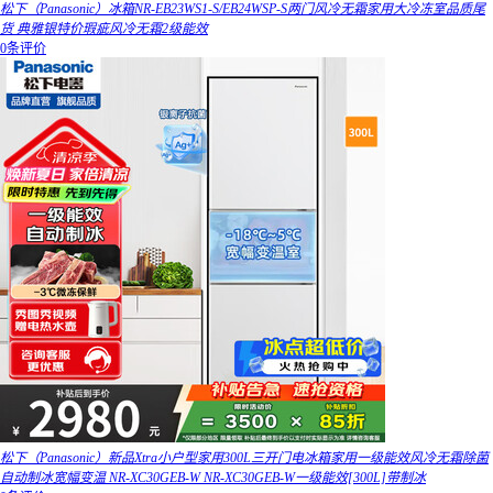
松下（Panasonic）冰箱NR-EB23WS1-S/EB24WSP-S两门风冷无霜家用大冷冻室品质尾
货 典雅银特价瑕疵风冷无霜2级能效
0条评价
松下（Panasonic）新品Xtra小户型家用300L三开门电冰箱家用一级能效风冷无霜除菌
自动制冰宽幅变温 NR-XC30GEB-W NR-XC30GEB-W一级能效[300L]带制冰