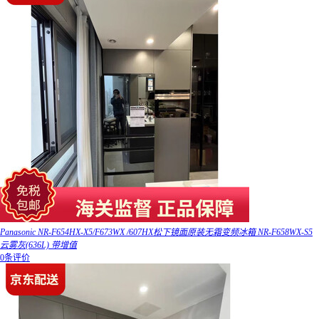
Panasonic NR-F654HX-X5/F673WX /607HX松下镜面原装无霜变频冰箱 NR-F658WX-S5
云雾灰(636L) 带增值
0条评价