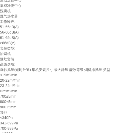
集成烹饪中心
集成净洗中心
洗碗机
燃气热水器
工作噪声:
51-55dB(A)
56-60dB(A)
61-65dB(A)
≥66dB(A)
套装类型:
油烟机
烟灶套装
高级选项:
爆炒风量(短时升速)
烟机安装尺寸
最大静压
能效等级
烟机排风量
类型
≤19m³/min
20-22m³/min
23-24m³/min
≥25m³/min
700±5mm
800±5mm
900±5mm
其他
≤340Pa
341-699Pa
700-999Pa