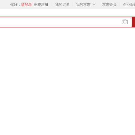
◇
你好，
请登录
免费注册
我的订单
我的京东
京东会员
企业采