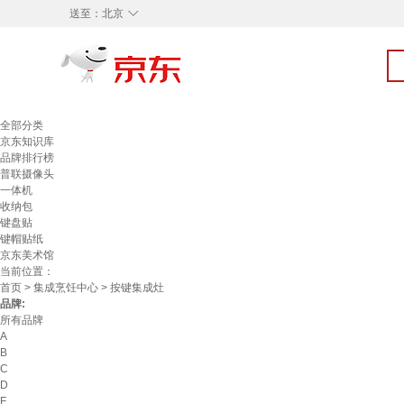
◇
送至：
北京
全部分类
京东知识库
品牌排行榜
普联摄像头
一体机
收纳包
键盘贴
键帽贴纸
京东美术馆
当前位置：
首页
>
集成烹饪中心
> 按键集成灶
品牌:
所有品牌
A
B
C
D
F