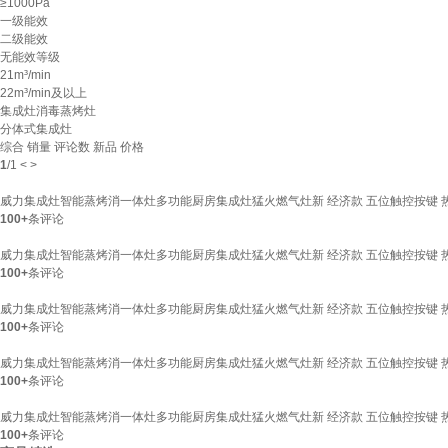
≥1000Pa
一级能效
二级能效
无能效等级
21m³/min
22m³/min及以上
集成灶消毒蒸烤灶
分体式集成灶
综合
销量
评论数
新品
价格
1
/
1
<
>
威力集成灶智能蒸烤消一体灶多功能厨房集成灶猛火燃气灶新 经济款 五位触控按键 热熔
100+
条评论
威力集成灶智能蒸烤消一体灶多功能厨房集成灶猛火燃气灶新 经济款 五位触控按键 热熔
100+
条评论
威力集成灶智能蒸烤消一体灶多功能厨房集成灶猛火燃气灶新 经济款 五位触控按键 热熔
100+
条评论
威力集成灶智能蒸烤消一体灶多功能厨房集成灶猛火燃气灶新 经济款 五位触控按键 热熔
100+
条评论
威力集成灶智能蒸烤消一体灶多功能厨房集成灶猛火燃气灶新 经济款 五位触控按键 热熔
100+
条评论