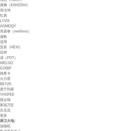
康狮（KANGSHI）
美洁坤
红典
LYVIX
AOMEIQY
美霖睿（meilinrui）
速帆
适用
贺喜（HEXI）
喆炜
成（PDT）
WELGO
GJXBP
德希卡
火力星
BEYZK
惠宁到家
YHGFEE
接运猫
家福万匠
合见贡
更多
厨卫大电:
油烟机