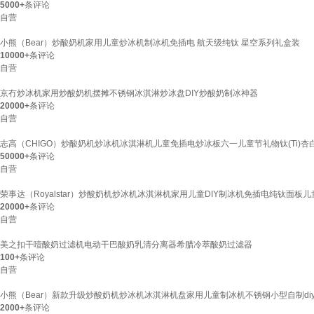
5000+
条评论
自营
小熊（Bear）炒酸奶机家用儿童炒冰机制冰机免插电 航天级纯钛 星空系列礼盒装
10000+
条评论
自营
京冇炒冰机家用炒酸奶机摆摊不锈钢冰淇淋炒冰盘DIY炒酸奶制冰神器
20000+
条评论
自营
志高（CHIGO）炒酸奶机炒冰机冰淇淋机儿童免插电炒冰板六一儿童节礼物钛(Ti)
50000+
条评论
自营
荣事达（Royalstar）炒酸奶机炒冰机冰淇淋机家用儿童DIY制冰机免插电纯钛面板儿童
20000+
条评论
自营
美之扣干噎酸奶过滤机电动干巴酸奶乳清分离器希腊冷萃酸奶过滤器
100+
条评论
自营
小熊（Bear）新款升级炒酸奶机炒冰机冰淇淋机盘家用儿童制冰机不锈钢小型自制di
2000+
条评论