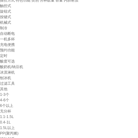
操控方式
特色功能
类别
分杯数量
容量
内胆材质
触控式
旋钮式
按键式
机械式
制冷
自动断电
一机多杯
充电便携
预约功能
定时
酸度可选
酸奶机/纳豆机
冰淇淋机
刨冰机
过滤工具
其他
1-3个
4-6个
6个以上
无分杯
1.1-1.5L
0.4-1L
1.5L以上
PP(聚丙烯)