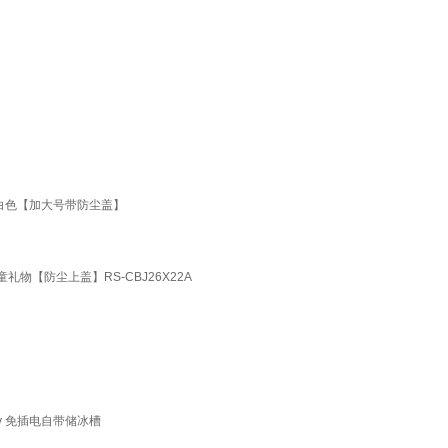
杏白色【加大号带防尘盖】
礼物【防尘上盖】RS-CBJ26X22A
y 免插电自带储冰槽