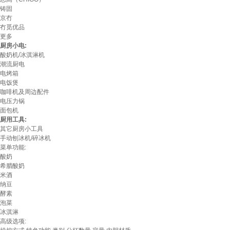
铸固
京冇
冇觅优品
更多
厨房小电:
酸奶机/冰淇淋机
潮流厨电
电烤箱
电饭煲
咖啡机及周边配件
电压力锅
面包机
厨用工具:
其它厨房小工具
手动刨冰机/碎冰机
菜单功能:
酸奶
希腊酸奶
米酒
纳豆
酵素
泡菜
冰淇淋
高级选项: