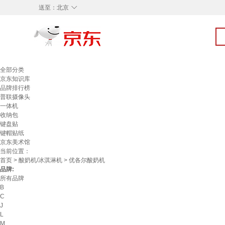
◇
送至：
北京
全部分类
京东知识库
品牌排行榜
普联摄像头
一体机
收纳包
键盘贴
键帽贴纸
京东美术馆
当前位置：
首页
>
酸奶机/冰淇淋机
> 优各尔酸奶机
品牌:
所有品牌
B
C
J
L
M