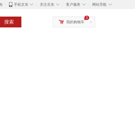
◇
◇
◇
◇
购
手机京东
关注京东
客户服务
网站导航
0
搜索
我的购物车
>