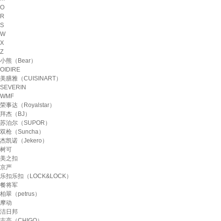
O
R
S
W
X
Z
小熊（Bear）
OIDIRE
美膳雅（CUISINART）
SEVERIN
WMF
荣事达（Royalstar）
拜杰（BJ）
苏泊尔（SUPOR）
双枪（Suncha）
杰凯诺（Jekero）
树可
美之扣
京严
乐扣乐扣（LOCK&LOCK）
餐将军
柏翠（petrus）
摩动
洁日邦
志高（CHIGO）