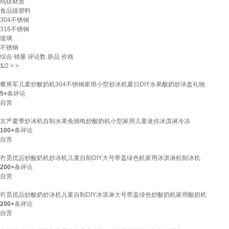
纯钛材质
食品级塑料
304不锈钢
316不锈钢
玻璃
不锈钢
综合
销量
评论数
新品
价格
1
/
2
<
>
餐将军儿童炒酸奶机304不锈钢家用小型炒冰机夏日DIY水果酸奶炒冰盘礼物
5+
条评论
自营
京严夏季炒冰机自制水果免插电炒酸奶机小型家用儿童迷你冰淇淋冷冻
100+
条评论
自营
冇觅优品炒酸奶机炒冰机儿童自制DIY大号带盖绿色机家用冰淇淋机制冰机
200+
条评论
自营
冇觅优品炒酸奶炒冰机儿童自制DIY冰淇淋大号带盖绿色炒酸奶机家用酸奶机
200+
条评论
自营