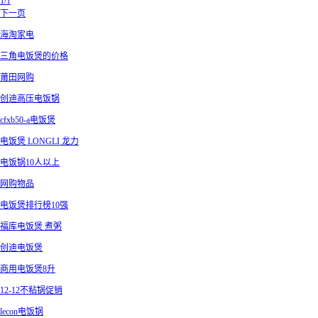
1/1
下一页
海淘家电
三角电饭煲的价格
莆田网购
创迪高压电饭锅
cfxb50-a电饭煲
电饭煲 LONGLI 龙力
电饭锅10人以上
网购物品
电饭煲排行榜10强
福库电饭煲 煮粥
创迪电饭煲
商用电饭煲8升
12-12不粘锅促销
lecon电饭锅