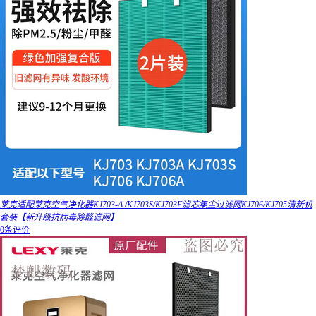
莱克适配莱克空气净化器KJ703-A /KJ703S/KJ703F滤芯集尘过滤网KJ706/KJ705清新机
套装【新升级抗病毒除醛滤网】
0条评价