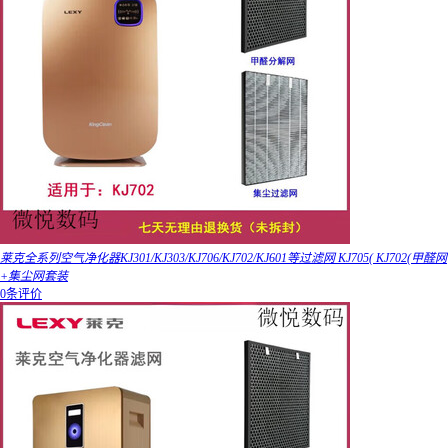
莱克全系列空气净化器KJ301/KJ303/KJ706/KJ702/KJ601等过滤网 KJ705( KJ702(甲醛网
+集尘网套装
0条评价