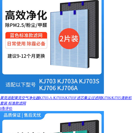
莱克适配莱克空气净化器KJ703-A /KJ703S/KJ703F滤芯集尘过滤网KJ706/KJ705清新机
套装 标准款滤网
0条评价