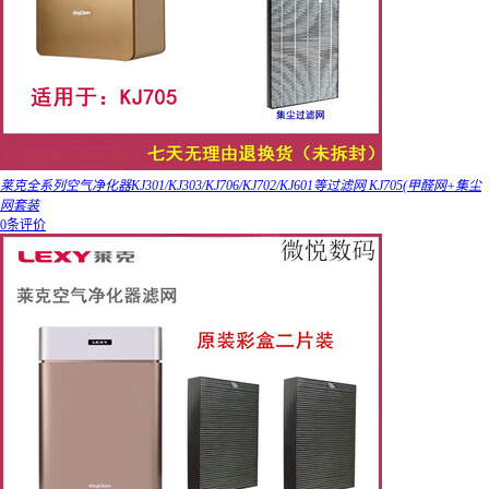
莱克全系列空气净化器KJ301/KJ303/KJ706/KJ702/KJ601等过滤网 KJ705(甲醛网+集尘
网套装
0条评价