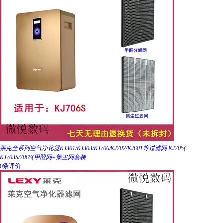
莱克全系列空气净化器KJ301/KJ303/KJ706/KJ702/KJ601等过滤网 KJ705(
KJ703S/706S(甲醛网+集尘网套装
0条评价