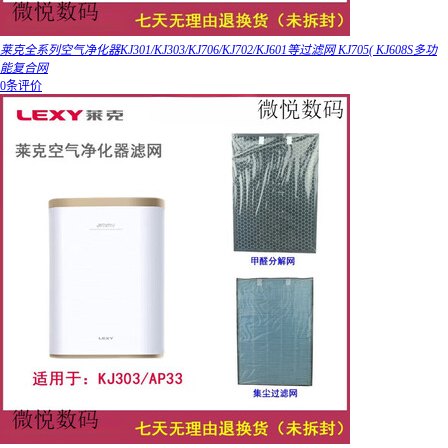
莱克全系列空气净化器KJ301/KJ303/KJ706/KJ702/KJ601等过滤网 KJ705( KJ608S多功
能复合网
0条评价