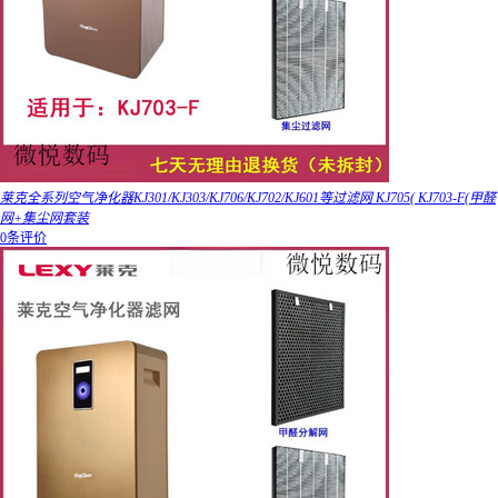
莱克全系列空气净化器KJ301/KJ303/KJ706/KJ702/KJ601等过滤网 KJ705( KJ703-F(甲醛
网+集尘网套装
0条评价