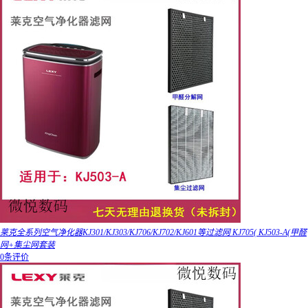
莱克全系列空气净化器KJ301/KJ303/KJ706/KJ702/KJ601等过滤网 KJ705( KJ503-A(甲醛
网+集尘网套装
0条评价