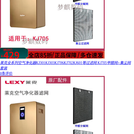
莱克全系列空气净化器KJ301KJ303KJ706KJ702KJ601等过滤网 KJ705甲醛网+集尘网
套装
0条评价