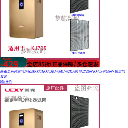
莱克全系列空气净化器KJ301KJ303KJ706KJ702KJ601等过滤网 KJ705甲醛网+集尘网
套装
0条评价