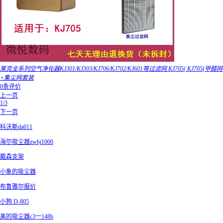
莱克全系列空气净化器KJ301/KJ303/KJ706/KJ702/KJ601等过滤网 KJ705( KJ705(甲醛网
+集尘网套装
0条评价
上一页
1/3
下一页
科沃斯da611
海尔吸尘器zwbj1000
戴森支架
小象的吸尘器
布鲁雅尔报价
小狗 D-805
美的吸尘器c3一148b