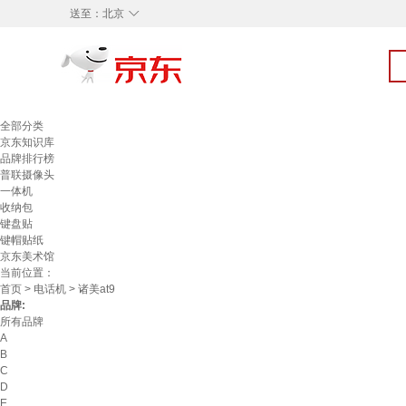
◇
送至：
北京
全部分类
京东知识库
品牌排行榜
普联摄像头
一体机
收纳包
键盘贴
键帽贴纸
京东美术馆
当前位置：
首页
>
电话机
> 诸美at9
品牌:
所有品牌
A
B
C
D
E