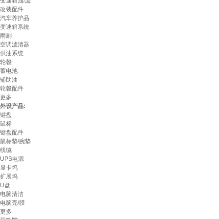
变速箱油/滤
改装配件
汽车养护品
变速箱系统
雨刷
空调滤清器
供油系统
轮毂
蓄电池
辅助油
轮毂配件
更多
外设产品:
键盘
鼠标
键盘配件
鼠标垫/腕垫
线缆
UPS电源
显卡坞
扩展坞
U盘
电脑清洁
电脑壳/膜
更多