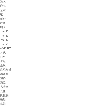
防水
透气
减震
速干
耐磨
轻便
增高
intel i3
intel i5
intel i7
intel i9
AMD R7
其他
EVA
水泥
金属
涤纶纤维
铝合金
塑料
陶瓷
高碳钢
其他
机械轴
光轴
磁轴