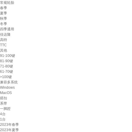
常规轮胎
春季
夏季
秋季
冬季
四季通用
佳达隆
高特
TTC
其他
91-100键
81-90键
71-80键
61-70键
>100键
兼容多系统
Windows
MacOS
搭扣
系带
一脚蹬
4台
1台
2023年春季
2023年夏季