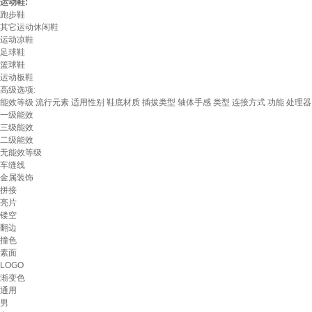
运动鞋:
跑步鞋
其它运动休闲鞋
运动凉鞋
足球鞋
篮球鞋
运动板鞋
高级选项:
能效等级
流行元素
适用性别
鞋底材质
插拔类型
轴体手感
类型
连接方式
功能
处理器
一级能效
三级能效
二级能效
无能效等级
车缝线
金属装饰
拼接
亮片
镂空
翻边
撞色
素面
LOGO
渐变色
通用
男