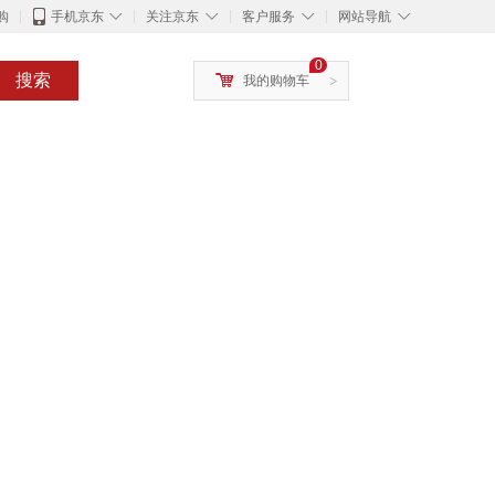
◇
◇
◇
◇
购
手机京东
关注京东
客户服务
网站导航
0
搜索
我的购物车
>