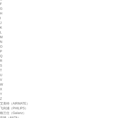
F
G
H
I
J
K
L
M
N
O
P
Q
R
S
T
U
V
W
X
Y
Z
艾美特（AIRMATE）
飞利浦（PHILIPS）
格兰仕（Galanz）
安踏（ANTA）