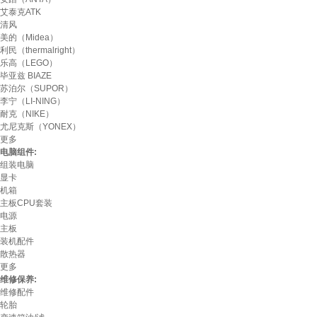
艾泰克ATK
清风
美的（Midea）
利民（thermalright）
乐高（LEGO）
毕亚兹 BIAZE
苏泊尔（SUPOR）
李宁（LI-NING）
耐克（NIKE）
尤尼克斯（YONEX）
更多
电脑组件:
组装电脑
显卡
机箱
主板CPU套装
电源
主板
装机配件
散热器
更多
维修保养:
维修配件
轮胎