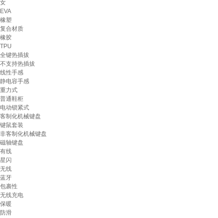
女
EVA
橡塑
复合材质
橡胶
TPU
全键热插拔
不支持热插拔
线性手感
静电容手感
重力式
普通鞋柜
电动锁紧式
客制化机械键盘
键鼠套装
非客制化机械键盘
磁轴键盘
有线
星闪
无线
蓝牙
包裹性
无线充电
保暖
防滑