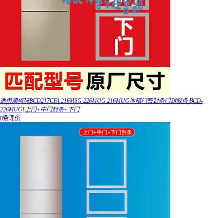
适用澳柯玛BCD217CFA 216MSG 226MUG 216MUG冰箱门密封条门封胶条 BCD-
226MUG[上门+中门封条+下门
0条评价