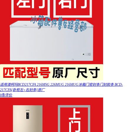
适用澳柯玛BCD217CFA 216MSG 226MUG 216MUG冰箱门密封条门封胶条 BCD-
217CFA[卧柜左+右封条]原厂
0条评价