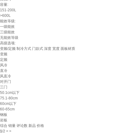
容量:
151-200L
>600L
能效等级:
一级能效
三级能效
无能效等级
高级选项:
变频/定频
制冷方式
门款式
深度
宽度
面板材质
变频
定频
风冷
直冷
风直冷
对开门
三门
50.1cm以下
75.1-80cm
60cm以下
60-65cm
钢板
岩板
综合
销量
评论数
新品
价格
1
/
2
<
>