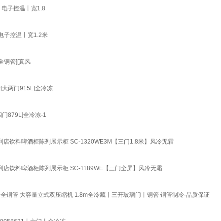
电子控温丨宽1.8
子控温丨宽1.2米
铜管][真风
两门915L]全冷冻
79L]全冷冻-1
饮料啤酒柜陈列展示柜 SC-1320WE3M【三门1.8米】风冷无霜
店饮料啤酒柜陈列展示柜 SC-1189WE【三门全屏】风冷无霜
钢全铜管 大容量立式双压缩机 1.8m全冷藏丨三开玻璃门丨铜管 铜管制冷·品质保证