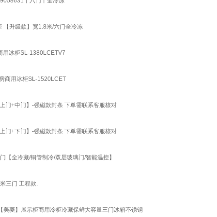
058631丨六门丨全冷冻
 【升级款】宽1.8米/六门全冷冻
柜SL-1380LCETV7
商用冰柜SL-1520LCET
门+中门】-强磁款封条 下单需联系客服核对
门+下门】-强磁款封条 下单需联系客服核对
三门【全冷藏/铜管制冷/双层玻璃门/智能温控】
米三门 工程款.
MX3 【美菱】展示柜商用冷柜冷藏保鲜大容量三门冰箱不锈钢