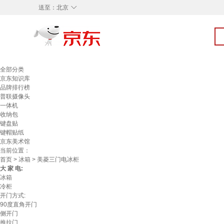
◇
送至：
北京
全部分类
京东知识库
品牌排行榜
普联摄像头
一体机
收纳包
键盘贴
键帽贴纸
京东美术馆
当前位置：
首页
>
冰箱
> 美菱三门电冰柜
大 家 电:
冰箱
冷柜
开门方式:
90度直角开门
侧开门
推拉门