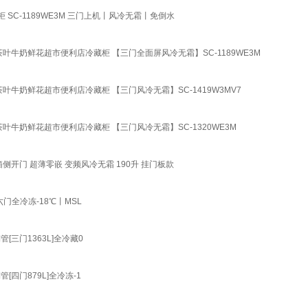
C-1189WE3M 三门上机丨风冷无霜丨免倒水
叶牛奶鲜花超市便利店冷藏柜 【三门全面屏风冷无霜】SC-1189WE3M
牛奶鲜花超市便利店冷藏柜 【三门风冷无霜】SC-1419W3MV7
叶牛奶鲜花超市便利店冷藏柜 【三门风冷无霜】SC-1320WE3M
开门 超薄零嵌 变频风冷无霜 190升 挂门板款
全冷冻-18℃丨MSL
三门1363L]全冷藏0
四门879L]全冷冻-1