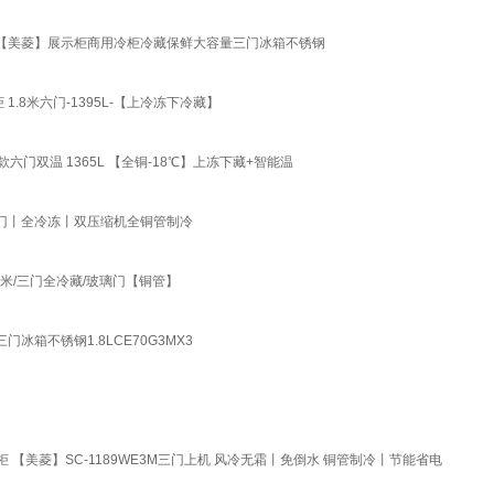
MX3 【美菱】展示柜商用冷柜冷藏保鲜大容量三门冰箱不锈钢
.8米六门-1395L-【上冷冻下冷藏】
六门双温 1365L 【全铜-18℃】上冻下藏+智能温
六门丨全冷冻丨双压缩机全铜管制冷
8米/三门全冷藏/玻璃门【铜管】
门冰箱不锈钢1.8LCE70G3MX3
美菱】SC-1189WE3M三门上机 风冷无霜丨免倒水 铜管制冷丨节能省电