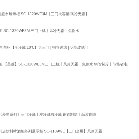
市展示柜 SC-1320WE3M【三门大容量/风冷无霜】
C-1320WE3M 三门上机丨风冷无霜丨免倒水
【全冷藏 10℃】大三门 | 铜管速冻 | 明晶玻璃门
美菱】SC-1320WE3M三门上机丨风冷无霜丨免倒水 铜管制冷丨节能省电
 【菱星系列】三门冷藏丨左冷藏右冷藏 铜管制冷丨品质保障
店饮料啤酒柜陈列展示柜 SC-1189WE【三门全屏】风冷无霜