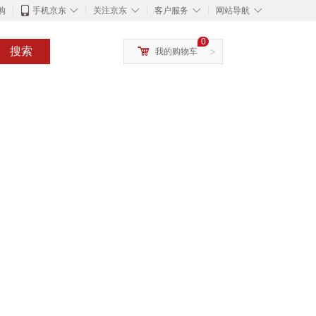
◇
◇
◇
◇
购
手机京东
关注京东
客户服务
网站导航
0
搜索
我的购物车
>