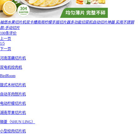
袖悠水果切片机双卡槽商用柠檬手摇切片器多功能切菜机自动切片神器 实用不锈钢
款-手动切片
100条评价
上一页
1/5
下一页
河南莲藕切片机
双电机绞肉机
BirdRoom
鼓式木材切片机
自动羊肉刨片机
电动柠檬切片机
湖南苹果切片机
順菱（SHUN LING）
小型绞肉切片机