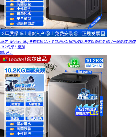
海尔（Haier）8kg洗衣机10公斤全自动6KG家用波轮洗衣机直驱变频12一级能效 统帅
10.2公斤 h 壁挂
0条评价