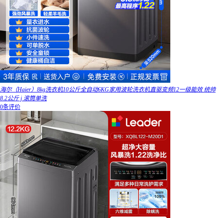
海尔（Haier）8kg洗衣机10公斤全自动6KG家用波轮洗衣机直驱变频12一级能效 统帅
8.2公斤 j 滚筒单洗
0条评价