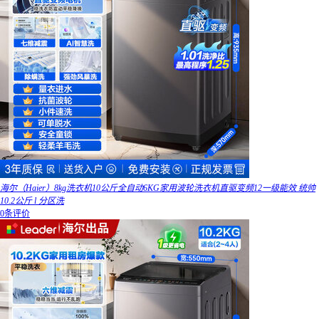
海尔（Haier）8kg洗衣机10公斤全自动6KG家用波轮洗衣机直驱变频12一级能效 统帅
10.2公斤 l 分区洗
0条评价