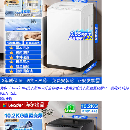
海尔（Haier）8kg洗衣机10公斤全自动6KG家用波轮洗衣机直驱变频12一级能效 统帅
6公斤 双缸
0条评价