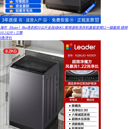
海尔（Haier）8kg洗衣机10公斤全自动6KG家用波轮洗衣机直驱变频12一级能效 统帅
10.2公斤 i 三筒
0条评价