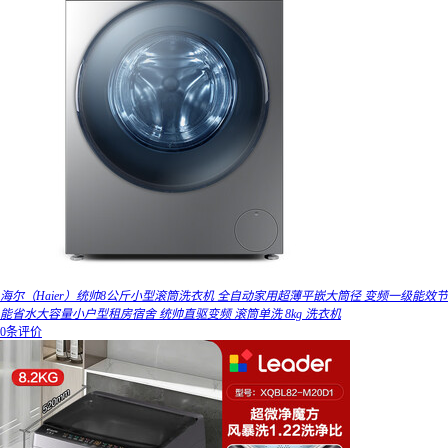
海尔（Haier）统帅8公斤小型滚筒洗衣机 全自动家用超薄平嵌大筒径 变频一级能效节
能省水大容量小户型租房宿舍 统帅直驱变频 滚筒单洗 8kg 洗衣机
0条评价