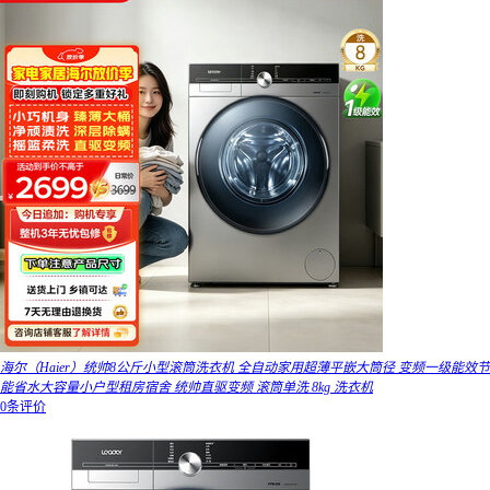
海尔（Haier）统帅8公斤小型滚筒洗衣机 全自动家用超薄平嵌大筒径 变频一级能效节
能省水大容量小户型租房宿舍 统帅直驱变频 滚筒单洗 8kg 洗衣机
0条评价