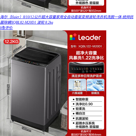
海尔（Haier）8/10/12公斤超大容量家用全自动直驱变频波轮洗衣机洗脱一体 统帅抗
菌除螨XQBL82-M20D1 波轮 8.2kg
0条评价