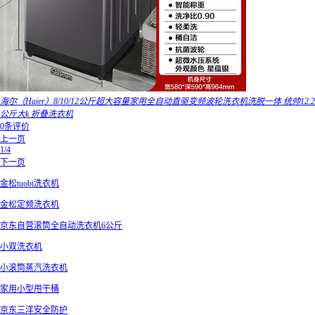
海尔（Haier）8/10/12公斤超大容量家用全自动直驱变频波轮洗衣机洗脱一体 统帅12.2
公斤大k 折叠洗衣机
0条评价
上一页
1/4
下一页
金松tuobi洗衣机
金松定频洗衣机
京东自营滚筒全自动洗衣机6公斤
小双洗衣机
小滚筒蒸汽洗衣机
家用小型甩干桶
京东三洋安全防护