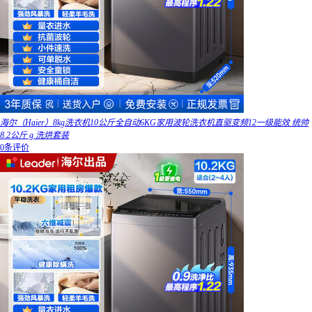
海尔（Haier）8kg洗衣机10公斤全自动6KG家用波轮洗衣机直驱变频12一级能效 统帅
8.2公斤 g 洗烘套装
0条评价