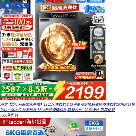
海尔【26年新品国家补贴】12公斤洗衣机全自动变频滚筒超薄统帅洗衣机家用大容量
洗烘一体大件洗羽绒洗 12公斤升级精华洗|智能投放1.28洗净比 滚筒洗烘
1000条评价