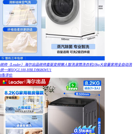
统帅（Leader）海尔出品统帅直驱变频懒人智洗滚筒洗衣机10kg大容量家用全自动洗
烘一体XQGL100-HBLDB686WU1
0条评价