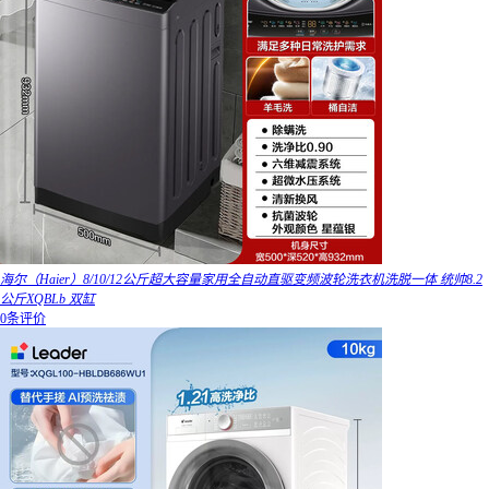
海尔（Haier）8/10/12公斤超大容量家用全自动直驱变频波轮洗衣机洗脱一体 统帅8.2
公斤XQBLb 双缸
0条评价