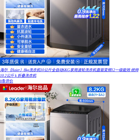
海尔（Haier）8kg洗衣机10公斤全自动6KG家用波轮洗衣机直驱变频12一级能效 统帅
10.2公斤 k 折叠洗衣机
0条评价