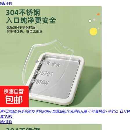
0条评价
厚切炒酸奶机多功能炒冰机家用小型食品级冰淇淋机儿童 小号蜜桃粉+冰铲x2【2分钟
真冷冻】
0条评价