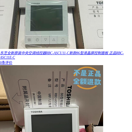
东芝全新原装中央空调线控器RBC-ASCU11-C新款86型液晶屏控制面板 正品RBC-
ASC11E-C
0条评价