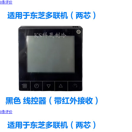
0条评价
0条评价