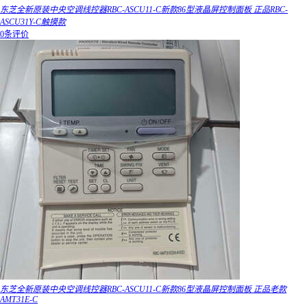
东芝全新原装中央空调线控器RBC-ASCU11-C新款86型液晶屏控制面板 正品RBC-
ASCU31Y-C触摸款
0条评价
东芝全新原装中央空调线控器RBC-ASCU11-C新款86型液晶屏控制面板 正品老款
AMT31E-C