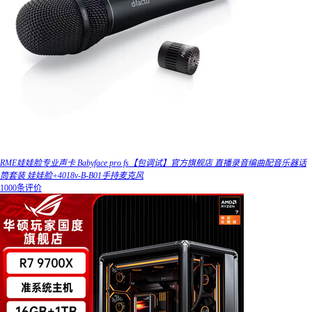
RME娃娃脸专业声卡 Babyface pro fs【包调试】官方旗舰店 直播录音编曲配音乐器话
筒套装 娃娃脸+4018v-B-B01手持麦克风
1000条评价