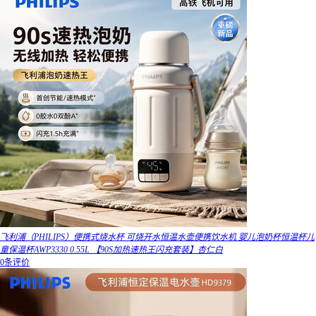
飞利浦（PHILIPS）便携式烧水杯 可烧开水恒温水壶便携饮水机 婴儿泡奶杯恒温杯儿
童保温杯AWP3330 0.55L 【90S加热速热王闪充套装】杏仁白
0条评价