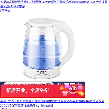
多星山东淄博电水壶304不锈钢4.6L大容量防干烧鸣笛断电烧热水壶 0L 4.6L山东多星
电水壶+1.90米电源
0条评价
半球（PESKOE）玻璃蓝光烧水壶家用电热水壶全自动断电保温电热烧水壶开水壶
2.3L 2.3L加厚玻璃【快速煮水】90cm线长