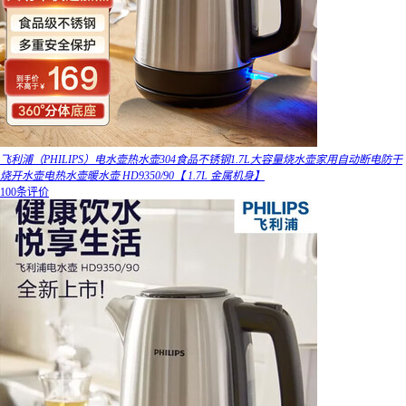
飞利浦（PHILIPS）电水壶热水壶304食品不锈钢1.7L大容量烧水壶家用自动断电防干
烧开水壶电热水壶暖水壶 HD9350/90【 1.7L 金属机身】
100条评价