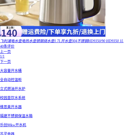
飞利浦电水壶电热水壶锈钢烧水壶1.7L开水壶304不锈钢HD9350/90 HD9350 1L
40条评价
上一页
1/1
下一页
大容量开水桶
全自动控温柜
立式燃油开水炉
校园直饮水系统
维思美开水器
福建不锈钢保温水箱
乐创90kw开水机
苏灵电器