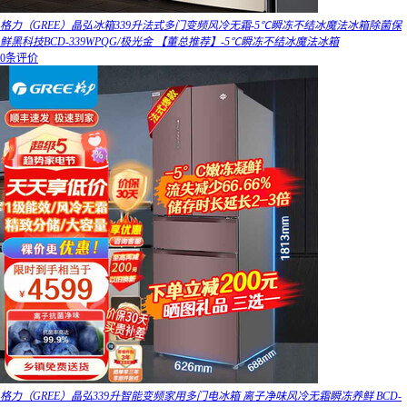
格力（GREE）晶弘冰箱339升法式多门变频风冷无霜-5℃瞬冻不结冰魔法冰箱除菌保
鲜黑科技BCD-339WPQG/极光金 【董总推荐】-5℃瞬冻不结冰魔法冰箱
0条评价
格力（GREE）晶弘339升智能变频家用多门电冰箱 离子净味风冷无霜瞬冻养鲜 BCD-