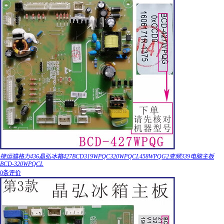
接运猫格力436晶弘冰箱427BCD319WPQC320WPQCL458WPQG2变频339电脑主板
BCD-320WPQCL
0条评价