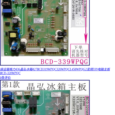
接运猫格力436晶弘冰箱427BCD319WPQC320WPQCL458WPQG2变频339电脑主板
BCD-320WPQC
0条评价