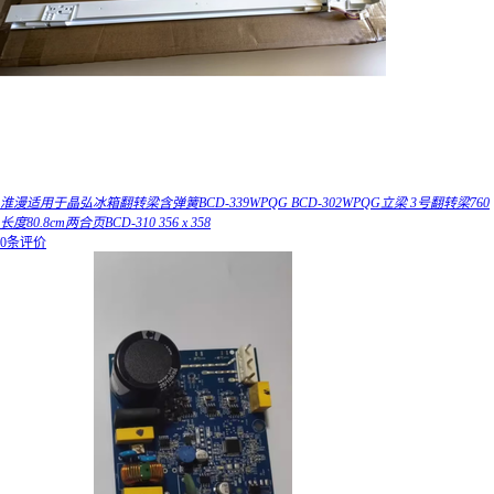
淮漫适用于晶弘冰箱翻转梁含弹簧BCD-339WPQG BCD-302WPQG立梁 3号翻转梁760
长度80.8cm两合页BCD-310 356 x 358
0条评价