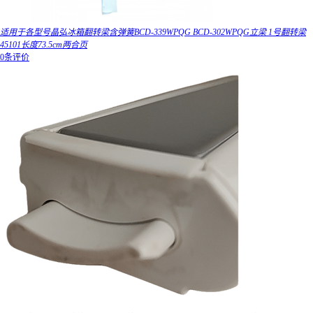
适用于各型号晶弘冰箱翻转梁含弹簧BCD-339WPQG BCD-302WPQG立梁 1号翻转梁
45101长度73.5cm两合页
0条评价