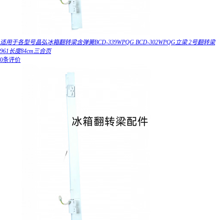
适用于各型号晶弘冰箱翻转梁含弹簧BCD-339WPQG BCD-302WPQG立梁 2号翻转梁
961长度84cm三合页
0条评价