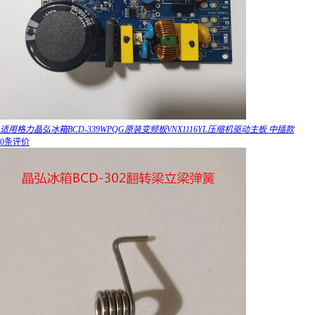
适用格力晶弘冰箱BCD-339WPQG原装变频板VNX1116YL压缩机驱动主板 中插款
0条评价