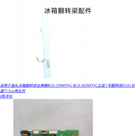
适用于晶弘冰箱翻转梁含弹簧BCD-339WPQG BCD-302WPQG立梁 1号翻转梁45101长
度73.5cm两合页
0条评价