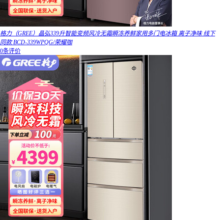
格力（GREE）晶弘339升智能变频风冷无霜瞬冻养鲜家用多门电冰箱 离子净味 线下
同款 BCD-339WPQG/荣耀咖
0条评价