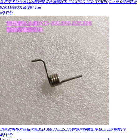
适用于各型号晶弘冰箱翻转梁含弹簧BCD-339WPQG BCD-302WPQG立梁 6号翻转梁
929011000001长度94.1cm
0条评价
适用适用格力晶弘冰箱BCD-300.303.325.336翻转梁弹簧配件 BCD-339弹簧1个
4条评价