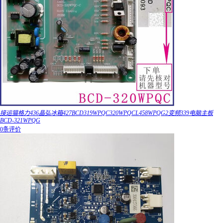
接运猫格力436晶弘冰箱427BCD319WPQC320WPQCL458WPQG2变频339电脑主板
BCD-321WPQG
0条评价