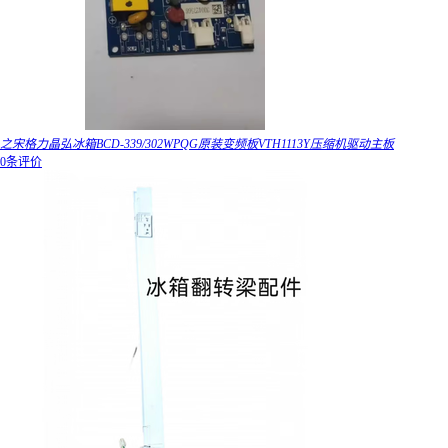
之宋格力晶弘冰箱BCD-339/302WPQG原装变频板VTH1113Y压缩机驱动主板
0条评价