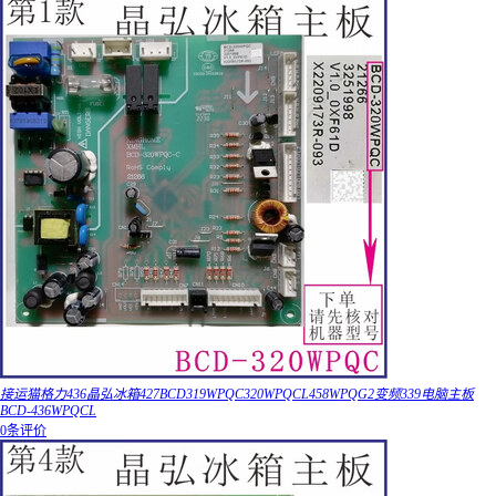
接运猫格力436晶弘冰箱427BCD319WPQC320WPQCL458WPQG2变频339电脑主板
BCD-436WPQCL
0条评价