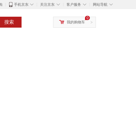
◇
◇
◇
◇
购
手机京东
关注京东
客户服务
网站导航
0
搜索
我的购物车
>