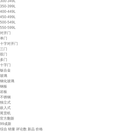
300-349L
350-399L
400-449L
450-499L
500-549L
550-599L
对开门
单门
十字对开门
三门
双门
多门
十字门
钣合金
玻璃
钢化玻璃
钢板
岩板
不锈钢
独立式
嵌入式
尾货机
官方翻新
99成新
综合
销量
评论数
新品
价格