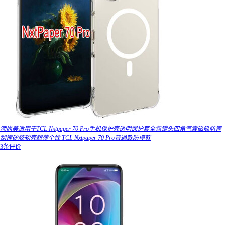
潮尚美适用于TCL Nxtpaper 70 Pro手机保护壳透明保护套全包镜头四角气囊磁吸防摔
刮撞矽胶软壳超薄个性 TCL Nxtpaper 70 Pro普通款防摔软
3条评价