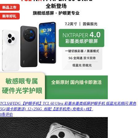
TCLSAFEDG【护眼手机】TCL 60 Ultra 彩墨水墨类纸屏护眼手机 低蓝光无频闪 黑色
5G(插卡即激活)_12+256G_标配【送手机壳+充电头+线】
0条评价