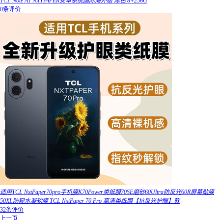
TCL Note A1 NXTPAPER安卓系统国际海外版 黑色 8+256G
0条评价
适用TCL NxtPaper70pro手机膜K70Power类纸膜70SE磨砂60Ultra防反光60R屏幕贴膜
50XL防窥水凝软膜 TCL NxtPaper 70 Pro 高清类纸膜【抗反光护眼】软
32条评价
上一页