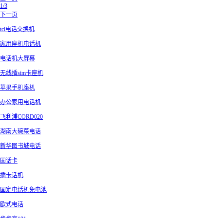
1/3
下一页
tcl电话交换机
家用座机电话机
电话机大屏幕
无线插sim卡座机
苹果手机座机
办公家用电话机
飞利浦CORD020
湖南大碗菜电话
新华图书城电话
固话卡
插卡话机
固定电话机免电池
欧式电话