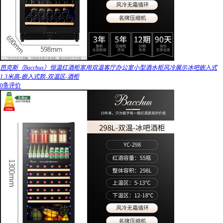
芭克斯（Bacchus）恒温红酒柜家用双温客厅办公室小型酒水柜风冷展示冰吧嵌入式
1.3米高-嵌入式款-双温区-酒柜
0条评价