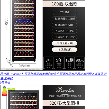
芭克斯（Bacchus）恒温红酒柜商家用办公室小型酒水柜客厅风冷冰吧嵌入式双温 双
温-全平款
0条评价