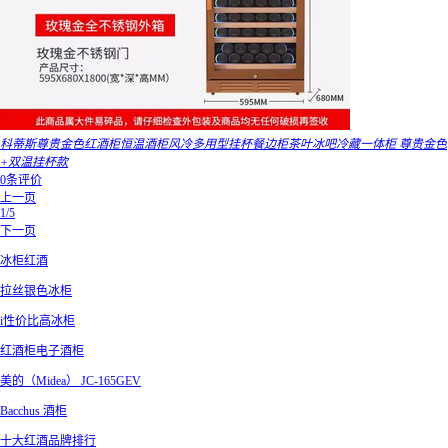
科蒂斯尊贵金色红酒柜恒温酒柜风冷多用型挂杯餐边柜茶叶冰吧冷藏一体柜 尊贵金色
+双温挂杯款
0条评价
上一页
1/5
下一页
冰柜红酒
拉丝银色冰柜
i性价比高冰柜
红酒柜电子酒柜
美的（Midea） JC-165GEV
Bacchus 酒柜
十大红酒品牌排行