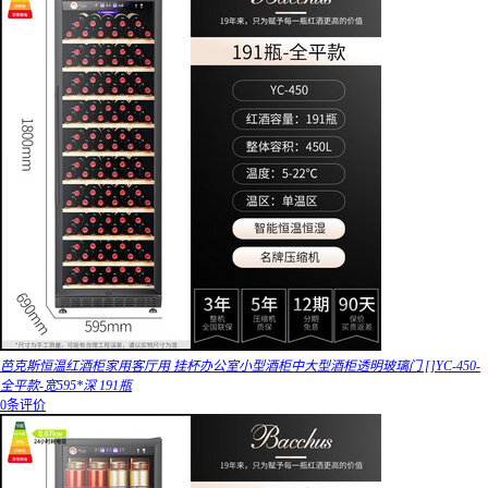
芭克斯恒温红酒柜家用客厅用 挂杯办公室小型酒柜中大型酒柜透明玻璃门 []YC-450-
全平款-宽595*深 191瓶
0条评价