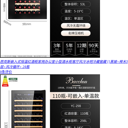
芭克斯嵌入式恒温红酒柜家用办公室小型酒水柜客厅风冷冰吧冷藏窖藏 []黑玻+榉木3
层+风冷循环+ 24瓶
0条评价