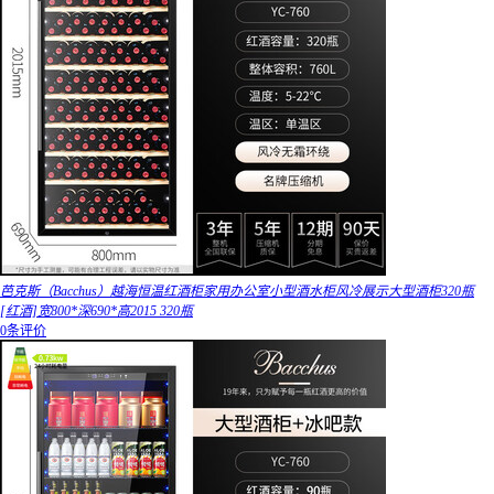
芭克斯（Bacchus）越海恒温红酒柜家用办公室小型酒水柜风冷展示大型酒柜320瓶
[红酒]宽800*深690*高2015 320瓶
0条评价