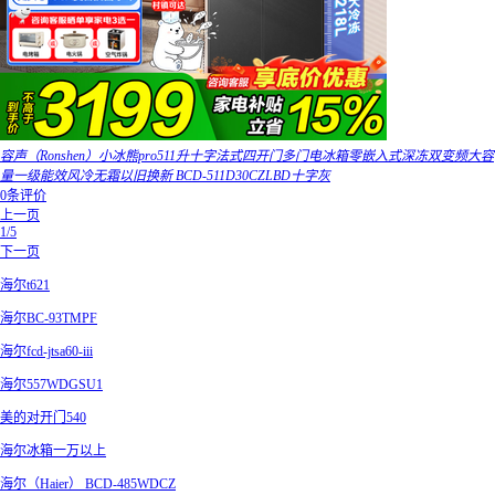
容声（Ronshen）小冰熊pro511升十字法式四开门多门电冰箱零嵌入式深冻双变频大容
量一级能效风冷无霜以旧换新 BCD-511D30CZLBD十字灰
0条评价
上一页
1/5
下一页
海尔t621
海尔BC-93TMPF
海尔fcd-jtsa60-iii
海尔557WDGSU1
美的对开门540
海尔冰箱一万以上
海尔（Haier） BCD-485WDCZ