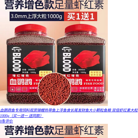
血鹦鹉鱼专用饲料观赏锦鲤热带鱼上浮鱼食长尾发财鱼大小颗粒鱼粮 双倍虾红素大粒
1000g（买一送一 送同款）
0条评价