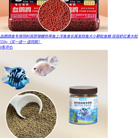
血鹦鹉鱼专用饲料观赏锦鲤热带鱼上浮鱼食长尾发财鱼大小颗粒鱼粮 双倍虾红素大粒
550g（买一送一 送同款）
0条评价