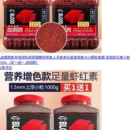
血鹦鹉鱼专用饲料观赏锦鲤热带鱼上浮鱼食长尾发财鱼大小颗粒鱼粮 双倍虾红素小粒
300g（买一送一 送同款）
0条评价