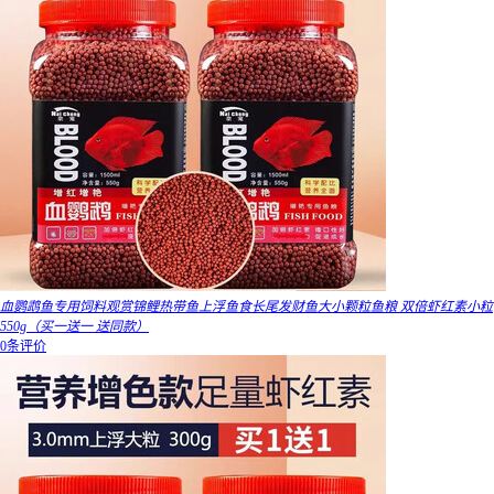
血鹦鹉鱼专用饲料观赏锦鲤热带鱼上浮鱼食长尾发财鱼大小颗粒鱼粮 双倍虾红素小粒
550g（买一送一 送同款）
0条评价