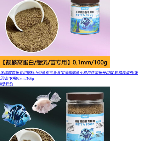
迷你鹦鹉鱼专用饲料小型鱼观赏鱼食宝蓝鹦鹉鱼小颗粒热带鱼开口粮 靓鳞高蛋白/缓
沉/苗专用01mm/100g
0条评价