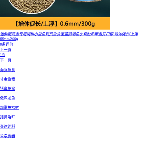
迷你鹦鹉鱼专用饲料小型鱼观赏鱼食宝蓝鹦鹉鱼小颗粒热带鱼开口粮 增体促长/上浮
06mm/300g
0条评价
上一页
1/5
下一页
海豚鱼食
寸金鱼粮
猪鼻龟窝
傲深龙鱼
观赏鱼招财
猪鼻龟缸
赛达饲料
鱼喂食器