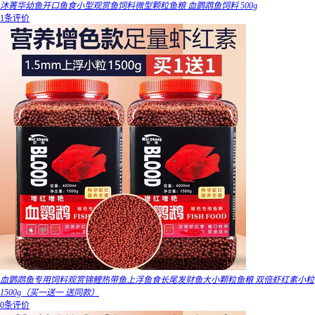
沐菁华幼鱼开口鱼食小型观赏鱼饲料微型颗粒鱼粮 血鹦鹉鱼饲料 500g
1条评价
血鹦鹉鱼专用饲料观赏锦鲤热带鱼上浮鱼食长尾发财鱼大小颗粒鱼粮 双倍虾红素小粒
1500g（买一送一 送同款）
0条评价