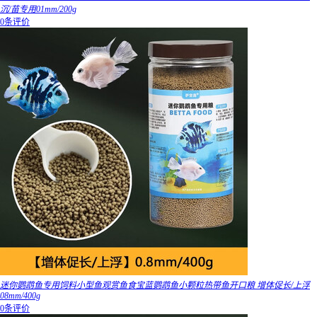
沉/苗专用01mm/200g
0条评价
迷你鹦鹉鱼专用饲料小型鱼观赏鱼食宝蓝鹦鹉鱼小颗粒热带鱼开口粮 增体促长/上浮
08mm/400g
0条评价