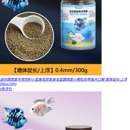
迷你鹦鹉鱼专用饲料小型鱼观赏鱼食宝蓝鹦鹉鱼小颗粒热带鱼开口粮 增体促长/上浮
04mm/300g
0条评价