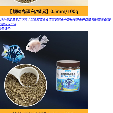
迷你鹦鹉鱼专用饲料小型鱼观赏鱼食宝蓝鹦鹉鱼小颗粒热带鱼开口粮 靓鳞高蛋白/缓
沉05mm/100g
0条评价