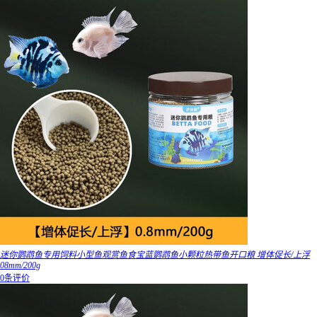
迷你鹦鹉鱼专用饲料小型鱼观赏鱼食宝蓝鹦鹉鱼小颗粒热带鱼开口粮 增体促长/上浮
08mm/200g
0条评价