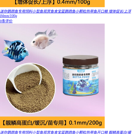
迷你鹦鹉鱼专用饲料小型鱼观赏鱼食宝蓝鹦鹉鱼小颗粒热带鱼开口粮 增体促长/上浮
04mm/100g
0条评价
迷你鹦鹉鱼专用饲料小型鱼观赏鱼食宝蓝鹦鹉鱼小颗粒热带鱼开口粮 靓鳞高蛋白/缓