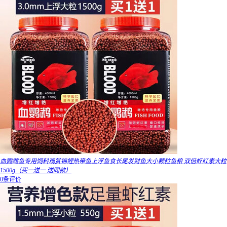
血鹦鹉鱼专用饲料观赏锦鲤热带鱼上浮鱼食长尾发财鱼大小颗粒鱼粮 双倍虾红素大粒
1500g（买一送一 送同款）
0条评价