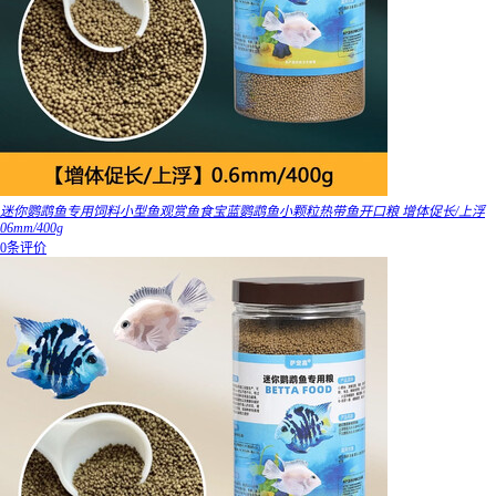
迷你鹦鹉鱼专用饲料小型鱼观赏鱼食宝蓝鹦鹉鱼小颗粒热带鱼开口粮 增体促长/上浮
06mm/400g
0条评价