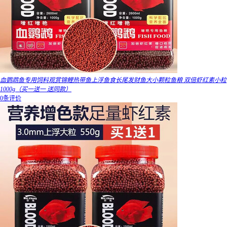
血鹦鹉鱼专用饲料观赏锦鲤热带鱼上浮鱼食长尾发财鱼大小颗粒鱼粮 双倍虾红素小粒
1000g（买一送一 送同款）
0条评价