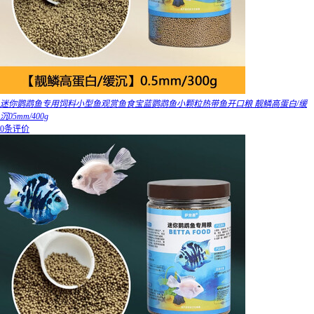
迷你鹦鹉鱼专用饲料小型鱼观赏鱼食宝蓝鹦鹉鱼小颗粒热带鱼开口粮 靓鳞高蛋白/缓
沉05mm/400g
0条评价