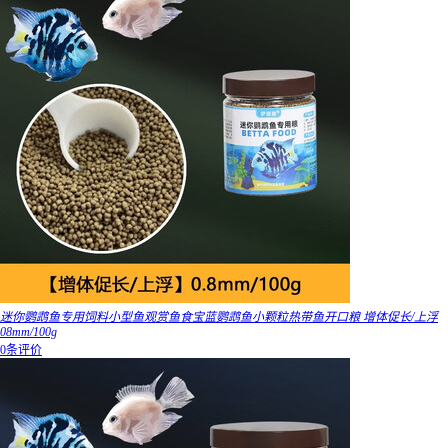
迷你鹦鹉鱼专用饲料小型鱼观赏鱼食宝蓝鹦鹉鱼小颗粒热带鱼开口粮 增体促长/上浮
08mm/100g
0条评价