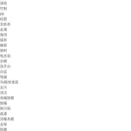
涤纶
竹制
pp
硅胶
无纺布
金属
海绵
绒布
橡胶
塑料
电水壶
水槽
洗手台
台盆
地漏
马桶/坐便器
去污
清洁
杀螨除菌
除螨
除污垢
疏通
消毒杀菌
去味
除菌