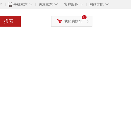
◇
◇
◇
◇
购
手机京东
关注京东
客户服务
网站导航
0
搜索
我的购物车
>