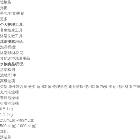
垃圾袋
拖把
手套/鞋套/围裙
更多
个人护理工具:
养生按摩工具
沐浴洗漱工具
沐浴洗漱用品:
泡澡桶/盆
沐浴球/沐浴花
其他沐浴洗漱用品
水族食品/用品:
清洁检测
滤材/配件
高级选项:
类型
单件净含量
分类
适用对象
物理形态
刷头材质
使用对象
功效
类别
适用材质
主
充气泡澡桶
普通泡澡桶
折叠泡澡桶
0.5-1kg
1.1-2kg
250mL(g)-499mL(g)
500mL(g)-1000mL(g)
其他
清洁刷