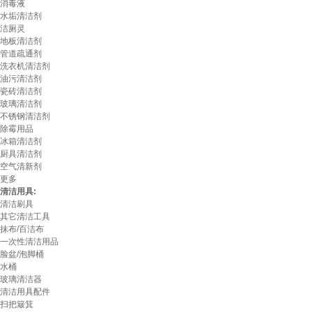
消毒液
水垢清洁剂
洁厕灵
地板清洁剂
管道疏通剂
洗衣机清洁剂
油污清洁剂
瓷砖清洁剂
玻璃清洁剂
不锈钢清洁剂
除霉用品
冰箱清洁剂
厨具清洁剂
空气清新剂
更多
清洁用具:
清洁刷具
其它清洁工具
抹布/百洁布
一次性清洁用品
脸盆/泡脚桶
水桶
玻璃清洁器
清洁用具配件
扫把簸箕