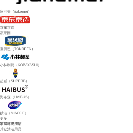
家可美（jiakemei）
京东京造
蔬果园
童贝恩（TONBEEN）
小林制药（KOBAYASHI）
超威（SUPERB）
海布森（HAIBUS）
妙洁（MIAOJIE）
更多
家庭环境清洁:
其它清洁用品