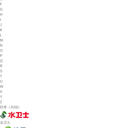
F
G
H
I
J
K
L
M
N
O
P
Q
R
S
T
U
W
X
Y
Z
巨奇（JUQI）
水卫士