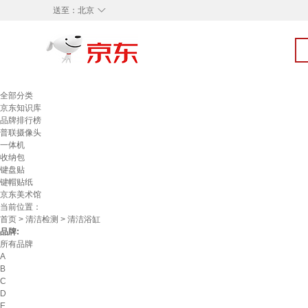
◇
送至：
北京
全部分类
京东知识库
品牌排行榜
普联摄像头
一体机
收纳包
键盘贴
键帽贴纸
京东美术馆
当前位置：
首页
>
清洁检测
> 清洁浴缸
品牌:
所有品牌
A
B
C
D
E