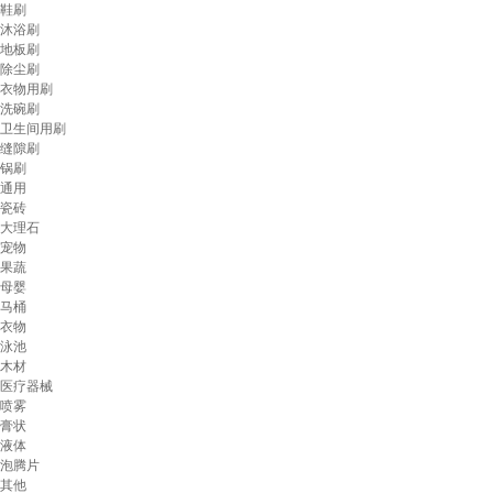
鞋刷
沐浴刷
地板刷
除尘刷
衣物用刷
洗碗刷
卫生间用刷
缝隙刷
锅刷
通用
瓷砖
大理石
宠物
果蔬
母婴
马桶
衣物
泳池
木材
医疗器械
喷雾
膏状
液体
泡腾片
其他