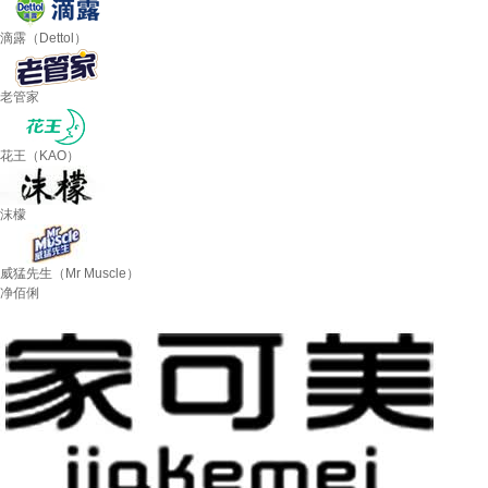
滴露（Dettol）
老管家
花王（KAO）
沫檬
威猛先生（Mr Muscle）
净佰俐