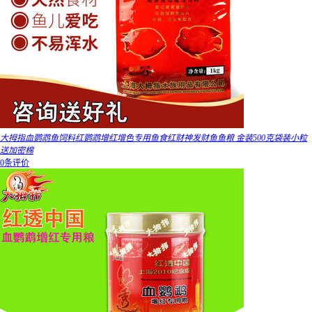
大拇指血鹦鹉鱼饲料红鹦鹉增红增色专用鱼食红财神发财鱼鱼粮 金装500克袋装小粒
送加密棉
0条评价