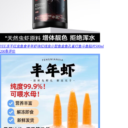
YEE冻干红虫鱼食丰年虾块红线虫小型鱼金鱼孔雀灯鱼斗鱼贴片500ml
200条评价