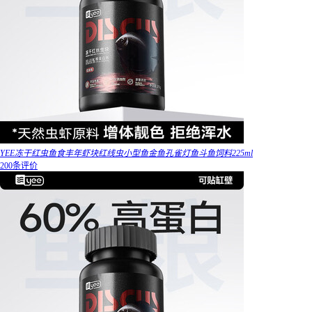
YEE冻干红虫鱼食丰年虾块红线虫小型鱼金鱼孔雀灯鱼斗鱼饲料225ml
200条评价