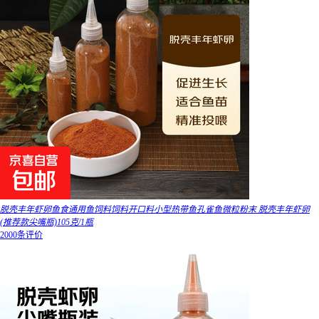
脱壳丰年虾卵鱼食通用鱼饲料饲料开口料小型热带鱼孔雀鱼微粒粉末 脱壳丰年虾卵
(推荐款尖嘴瓶)105克/1瓶
2000条评价