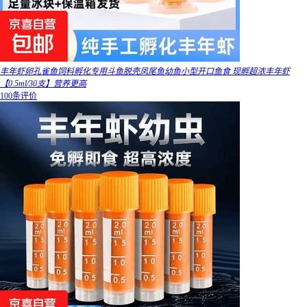
丰年虾卵孔雀鱼饲料孵化专用斗鱼脱壳凤尾鱼幼鱼小型开口鱼食 现孵超浓丰年虾
【0.5ml/30支】营养更高
100条评价