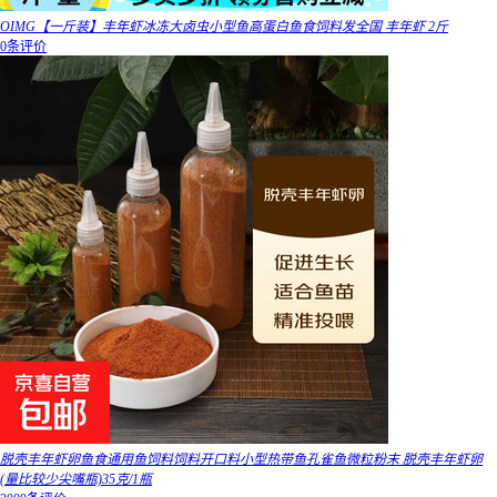
OIMG【一斤装】丰年虾冰冻大卤虫小型鱼高蛋白鱼食饲料发全国 丰年虾 2斤
0条评价
脱壳丰年虾卵鱼食通用鱼饲料饲料开口料小型热带鱼孔雀鱼微粒粉末 脱壳丰年虾卵
(量比较少尖嘴瓶)35克/1瓶