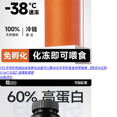
YEE丰年虾卵卤幼虫免孵化幼鱼开口粮冰冻丰年虾鱼食热带鱼粮 【特浓大红卵
0.5ml*20支】送喂食滴管
46条评价