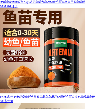
宠翰鱼食丰年虾块 50g 冻干鱼粮七彩神仙鱼小型鱼斗鱼孔雀鱼饲料
100000条评价
FKSC脱壳丰年虾卵免孵化孔雀鱼幼鱼鱼苗开口饲料小型鱼食专用通用鱼粮
500条评价