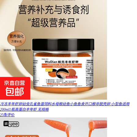
冷冻丰年虾卵幼虫孔雀鱼苗饲料水母粮幼鱼小鱼鱼食开口粮非脱壳卵 小型鱼适用
200ml1瓶高蛋白丰年虾 无规格
25条评价