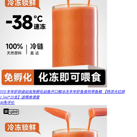
YEE丰年虾卵卤幼虫免孵化幼鱼开口粮冰冻丰年虾鱼食热带鱼粮 【特浓大红卵
1.5ml*20支】送喂食滴管
46条评价