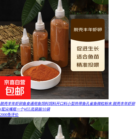
脱壳丰年虾卵鱼食通用鱼饲料饲料开口料小型热带鱼孔雀鱼微粒粉末 脱壳丰年虾卵
(配尖嘴瓶一个)455克袋装/10袋
2000条评价