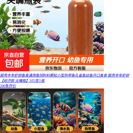
脱壳丰年虾卵鱼食通用鱼饲料料颗粒小型热带鱼孔雀鱼幼鱼开口鱼食 脱壳丰年虾卵
【经济款 尖嘴瓶】105克/1瓶
200条评价