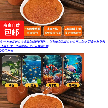
脱壳丰年虾卵鱼食通用鱼饲料料颗粒小型热带鱼孔雀鱼幼鱼开口鱼食 脱壳丰年虾卵
【量大 送一个尖嘴瓶】455克 袋装/1袋
200条评价