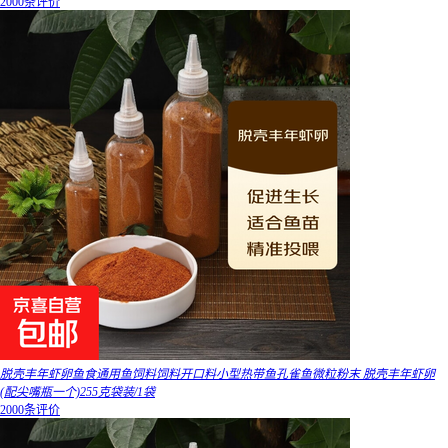
2000条评价
脱壳丰年虾卵鱼食通用鱼饲料饲料开口料小型热带鱼孔雀鱼微粒粉末 脱壳丰年虾卵
(配尖嘴瓶一个)255克袋装/1袋
2000条评价