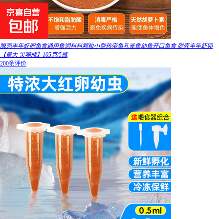
脱壳丰年虾卵鱼食通用鱼饲料料颗粒小型热带鱼孔雀鱼幼鱼开口鱼食 脱壳丰年虾卵
【量大 尖嘴瓶】105克/5瓶
200条评价