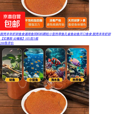
脱壳丰年虾卵鱼食通用鱼饲料料颗粒小型热带鱼孔雀鱼幼鱼开口鱼食 脱壳丰年虾卵
【实惠款 尖嘴瓶】105克/3瓶
200条评价