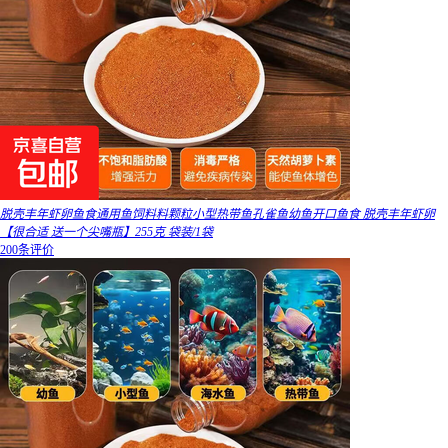
脱壳丰年虾卵鱼食通用鱼饲料料颗粒小型热带鱼孔雀鱼幼鱼开口鱼食 脱壳丰年虾卵
【很合适 送一个尖嘴瓶】255克 袋装/1袋
200条评价