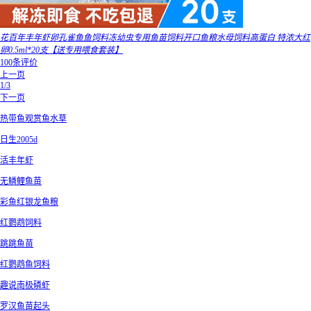
花百年丰年虾卵孔雀鱼鱼饲料冻幼虫专用鱼苗饲料开口鱼粮水母饲料高蛋白 特浓大红
卵0.5ml*20支【送专用喂食套装】
100条评价
上一页
1/3
下一页
热带鱼观赏鱼水草
日生2005d
活丰年虾
无鳞鲤鱼苗
彩鱼红银龙鱼粮
红鹦鹉饲料
跳跳鱼苗
红鹦鹉鱼饲料
趣说南极磷虾
罗汉鱼苗起头