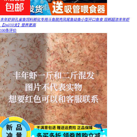
丰年虾卵孔雀鱼饲料孵化专用斗鱼脱壳凤尾鱼幼鱼小型开口鱼食 现孵超浓丰年虾
【2ml/10支】营养更高
100条评价