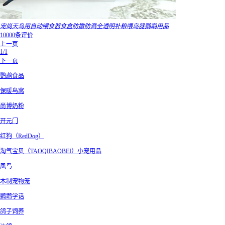
宠尚天鸟用自动喂食器食盒防撒防溅全透明补粮喂鸟器鹦鹉用品
10000条评价
上一页
1/1
下一页
鹦鹉食品
保暖鸟窝
尚博奶粉
开元门
红狗（RedDog）
淘气宝贝（TAOQIBAOBEI）小宠用品
凤鸟
木制宠物笼
鹦鹉学话
鸽子饲养