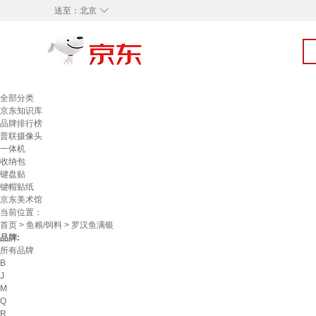
◇
送至：
北京
全部分类
京东知识库
品牌排行榜
普联摄像头
一体机
收纳包
键盘贴
键帽贴纸
京东美术馆
当前位置：
首页
>
鱼粮/饲料
> 罗汉鱼满银
品牌:
所有品牌
B
J
M
Q
R