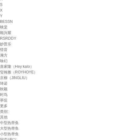
S
X
Y
BESSN
映棠
顺兴耀
RSRDDY
妙普乐
惜音
漪方
咏幻
喜家隆（Hey kalo）
玺翰雅（ROYHOYE）
京柳（JINGLIU）
琦诺
秋颖
时鸟
莘缤
更多
类别:
其他
中型热带鱼
大型热带鱼
小型热带鱼
国产/进口: