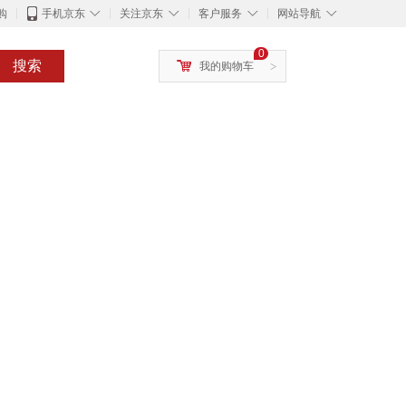
◇
◇
◇
◇
购
手机京东
关注京东
客户服务
网站导航
0
搜索
我的购物车
>